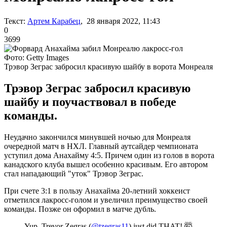
Текст:
Артем Карабец
, 28 января 2022, 11:43
0
3699
Фото: Getty Images
Трэвор Зеграс забросил красивую шайбу в ворота Монреаля
Трэвор Зеграс забросил красивую
шайбу и поучаствовал в победе
команды.
Неудачно закончился минувшей ночью для Монреаля
очередной матч в НХЛ. Главный аутсайдер чемпионата
уступил дома Анахайму 4:5. Причем один из голов в ворота
канадского клуба вышел особенно красивым. Его автором
стал нападающий "уток" Трэвор Зеграс.
При счете 3:1 в пользу Анахайма 20-летний хоккеист
отметился лакросс-голом и увеличил преимущество своей
команды. Позже он оформил в матче дубль.
Yup, Trevor Zegras (
@tzegras11
) just did THAT! 🤯