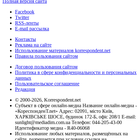
Полная версия сайта
Facebook
Twitter
RSS-ленты
E-mail рассылка
Контакты
Реклама на сайте
Использование материалов korrespondent.net
Правила пользования сайтом
Договор пользования сайтом
Политика в сфере конфиденциальности и персональных
данных
Пользовательское соглашение
Редакция
© 2000-2026, Korrespondent.net
Субъект в сфере онлайн-медиа Название онлайн-медиа -
«КореспонденТ.net» Адрес: 02091, місто Київ,
ХАРКІВСЬКЕ ШОСЕ, будинок 172-Б, офіс 208/1 E-mail:
sunlight@mediadim.com.ua
Телефон: 044-205-43-00
Идентификатор медиа - R40-06068
Использование любых материалов, размещённых на
сайте, разрешается при условии ссылки на