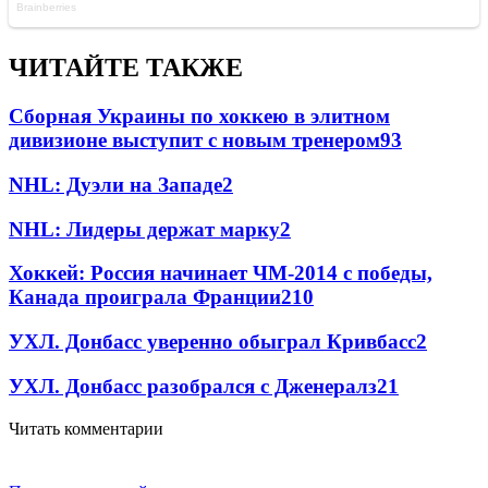
ЧИТАЙТЕ ТАКЖЕ
Сборная Украины по хоккею в элитном
дивизионе выступит с новым тренером
93
NHL: Дуэли на Западе
2
NHL: Лидеры держат марку
2
Хоккей: Россия начинает ЧМ-2014 с победы,
Канада проиграла Франции
2
10
УХЛ. Донбасс уверенно обыграл Кривбасс
2
УХЛ. Донбасс разобрался с Дженералз
2
1
Читать комментарии