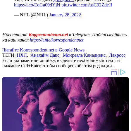
https://t.co/EoGa09dYjN
pic.twitter.com/asC92ZdeJI
— NHL (@NHL)
January 28, 2022
Новости от
Корреспондент.net
в Telegram. Подписывайтесь
на наш канал
https://t.me/korrespondentnet
Читайте Korrespondent.net в Google News
ТЕГИ:
НХЛ
,
Анахайм Дакс
,
Монреаль Канадиенс
,
Лакросс
Если вы заметили ошибку, выделите необходимый текст и
нажмите Ctrl+Enter, чтобы сообщить об этом редакции.