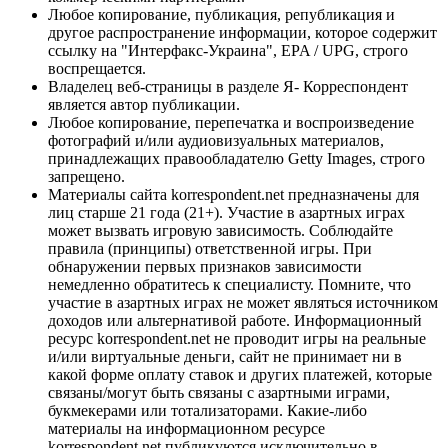
Любое копирование, публикация, републикация и
другое распространение информации, которое содержит
ссылку на "Интерфакс-Украина", EPA / UPG, строго
воспрещается.
Владелец веб-страницы в разделе Я- Корреспондент
является автор публикации.
Любое копирование, перепечатка и воспроизведение
фотографий и/или аудиовизуальных материалов,
принадлежащих правообладателю Getty Images, строго
запрещено.
Материалы сайта korrespondent.net предназначены для
лиц старше 21 года (21+). Участие в азартных играх
может вызвать игровую зависимость. Соблюдайте
правила (принципы) ответственной игры. При
обнаружении первых признаков зависимости
немедленно обратитесь к специалисту. Помните, что
участие в азартных играх не может являться источником
доходов или альтернативой работе. Информационный
ресурс korrespondent.net не проводит игры на реальные
и/или виртуальные деньги, сайт не принимает ни в
какой форме оплату ставок и других платежей, которые
связаны/могут быть связаны с азартными играми,
букмекерами или тотализаторами. Какие-либо
материалы на информационном ресурсе
korrespondent.net публикуются исключительно в