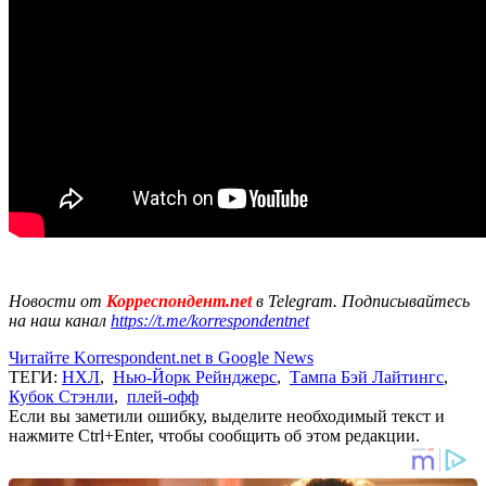
Новости от
Корреспондент.net
в Telegram. Подписывайтесь
на наш канал
https://t.me/korrespondentnet
Читайте Korrespondent.net в Google News
ТЕГИ:
НХЛ
,
Нью-Йорк Рейнджерс
,
Тампа Бэй Лайтингс
,
Кубок Стэнли
,
плей-офф
Если вы заметили ошибку, выделите необходимый текст и
нажмите Ctrl+Enter, чтобы сообщить об этом редакции.