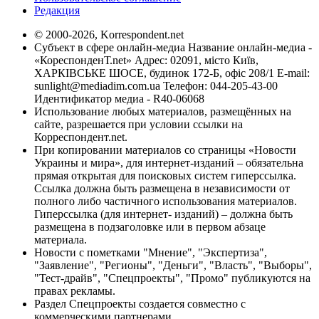
Редакция
© 2000-2026, Korrespondent.net
Субъект в сфере онлайн-медиа Название онлайн-медиа -
«КореспонденТ.net» Адрес: 02091, місто Київ,
ХАРКІВСЬКЕ ШОСЕ, будинок 172-Б, офіс 208/1 E-mail:
sunlight@mediadim.com.ua
Телефон: 044-205-43-00
Идентификатор медиа - R40-06068
Использование любых материалов, размещённых на
сайте, разрешается при условии ссылки на
Корреспондент.net.
При копировании материалов со страницы «Новости
Украины и мира», для интернет-изданий – обязательна
прямая открытая для поисковых систем гиперссылка.
Ссылка должна быть размещена в независимости от
полного либо частичного использования материалов.
Гиперссылка (для интернет- изданий) – должна быть
размещена в подзаголовке или в первом абзаце
материала.
Новости с пометками "Мнение", "Экспертиза",
"Заявление", "Регионы", "Деньги", "Власть", "Выборы",
"Тест-драйв", "Спецпроекты", "Промо" публикуются на
правах рекламы.
Раздел Спецпроекты создается совместно с
коммерческими партнерами.