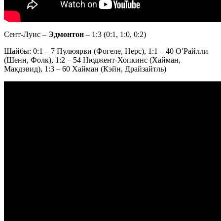
Сент-Луис –
Эдмонтон
– 1:3 (0:1, 1:0, 0:2)
Шайбы: 0:1 – 7 Пулюярви (Фогеле, Нерс), 1:1 – 40 О′Райлли
(Шенн, Фолк), 1:2 – 54 Нюджент-Хопкинс (Хайман,
Макдэвид), 1:3 – 60 Хайман (Кэйн, Драйзайтль)