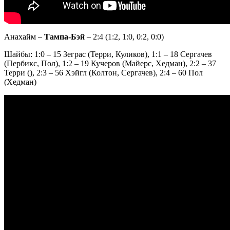
Анахайм –
Тампа-Бэй
– 2:4 (1:2, 1:0, 0:2, 0:0)
Шайбы: 1:0 – 15 Зеграс (Терри, Куликов), 1:1 – 18 Сергачев
(Пербикс, Пол), 1:2 – 19 Кучеров (Майерс, Хедман), 2:2 – 37
Терри (), 2:3 – 56 Хэйгл (Колтон, Сергачев), 2:4 – 60 Пол
(Хедман)