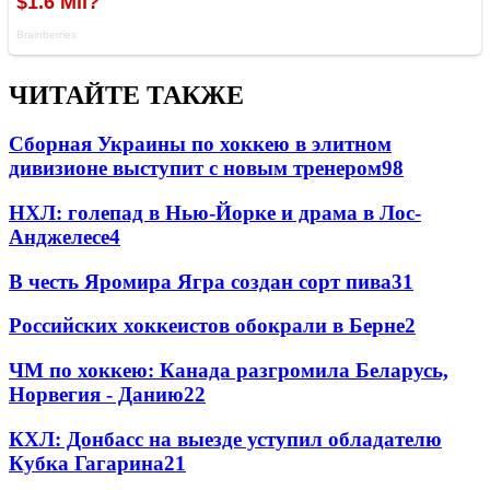
ЧИТАЙТЕ ТАКЖЕ
Сборная Украины по хоккею в элитном
дивизионе выступит с новым тренером
98
НХЛ: голепад в Нью-Йорке и драма в Лос-
Анджелесе
4
В честь Яромира Ягра создан сорт пива
3
1
Российских хоккеистов обокрали в Берне
2
ЧМ по хоккею: Канада разгромила Беларусь,
Норвегия - Данию
2
2
КХЛ: Донбасс на выезде уступил обладателю
Кубка Гагарина
2
1