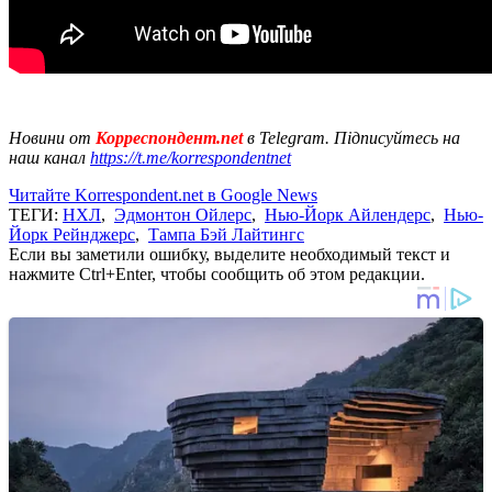
Новини от
Корреспондент.net
в Telegram. Підписуйтесь на
наш канал
https://t.me/korrespondentnet
Читайте Korrespondent.net в Google News
ТЕГИ:
НХЛ
,
Эдмонтон Ойлерс
,
Нью-Йорк Айлендерс
,
Нью-
Йорк Рейнджерс
,
Тампа Бэй Лайтингс
Если вы заметили ошибку, выделите необходимый текст и
нажмите Ctrl+Enter, чтобы сообщить об этом редакции.