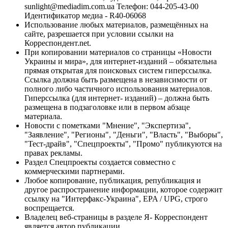
sunlight@mediadim.com.ua
Телефон: 044-205-43-00
Идентификатор медиа - R40-06068
Использование любых материалов, размещённых на
сайте, разрешается при условии ссылки на
Корреспондент.net.
При копировании материалов со страницы «Новости
Украины и мира», для интернет-изданий – обязательна
прямая открытая для поисковых систем гиперссылка.
Ссылка должна быть размещена в независимости от
полного либо частичного использования материалов.
Гиперссылка (для интернет- изданий) – должна быть
размещена в подзаголовке или в первом абзаце
материала.
Новости с пометками "Мнение", "Экспертиза",
"Заявление", "Регионы", "Деньги", "Власть", "Выборы",
"Тест-драйв", "Спецпроекты", "Промо" публикуются на
правах рекламы.
Раздел Спецпроекты создается совместно с
коммерческими партнерами.
Любое копирование, публикация, републикация и
другое распространение информации, которое содержит
ссылку на "Интерфакс-Украина", EPA / UPG, строго
воспрещается.
Владелец веб-страницы в разделе Я- Корреспондент
является автор публикации.