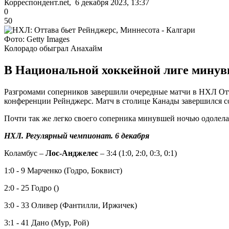
Корреспондент.net, 6 декабря 2023, 13:37
0
50
Фото: Getty Images
Колорадо обыграл Анахайм
В Национальной хоккейной лиге минув
Разгромами соперников завершили очередные матчи в НХЛ Отт
конференции Рейнджерс. Матч в столице Канады завершился со 
Почти так же легко своего соперника минувшей ночью одолела 
НХЛ. Регулярный чемпионат. 6 декабря
Коламбус –
Лос-Анджелес
– 3:4 (1:0, 2:0, 0:3, 0:1)
1:0 - 9 Марченко (Годро, Боквист)
2:0 - 25 Годро ()
3:0 - 33 Оливер (Фантилли, Иржичек)
3:1 - 41 Дано (Мур, Рой)