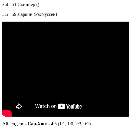
3:4 - 51 Скиннер ()
3:5 - 59 Ларкин (Расмуссен)
Айлендерс -
Сан-Хосе
- 4:5 (1:1, 1:0, 2:3, 0:1)