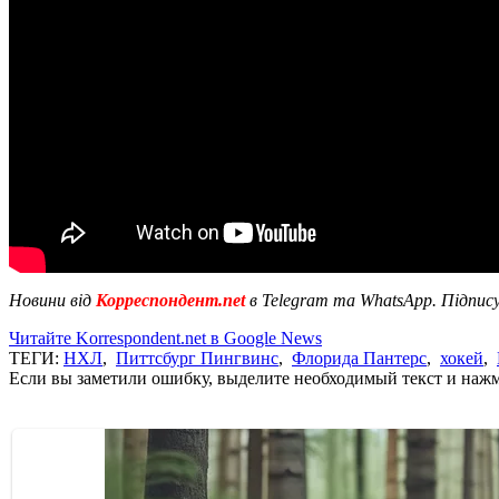
Новини від
Корреспондент.net
в Telegram та WhatsApp. Підпис
Читайте Korrespondent.net в Google News
ТЕГИ:
НХЛ
,
Питтсбург Пингвинс
,
Флорида Пантерс
,
хокей
,
Если вы заметили ошибку, выделите необходимый текст и нажми