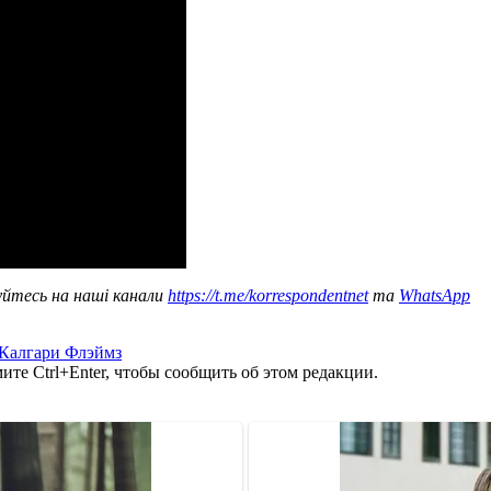
уйтесь на наші канали
https://t.me/korrespondentnet
та
WhatsApp
Калгари Флэймз
те Ctrl+Enter, чтобы сообщить об этом редакции.