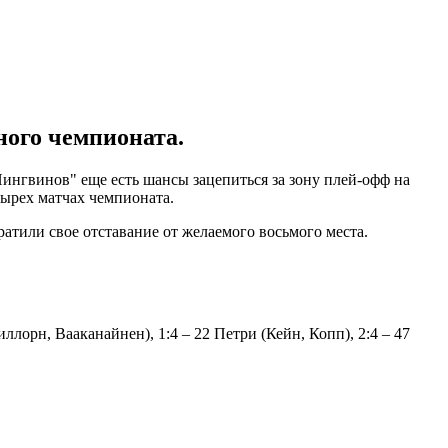
ого чемпионата.
нгвинов" еще есть шансы зацепиться за зону плей-офф на
тырех матчах чемпионата.
ратили свое отставание от желаемого восьмого места.
иллорн, Вааканайнен), 1:4 – 22 Петри (Кейн, Копп), 2:4 – 47