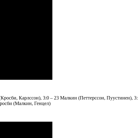
 (Кросби, Карлссон), 3:0 – 23 Малкин (Петтерссон, Пуустинен), 
 Кросби (Малкин, Генцел)