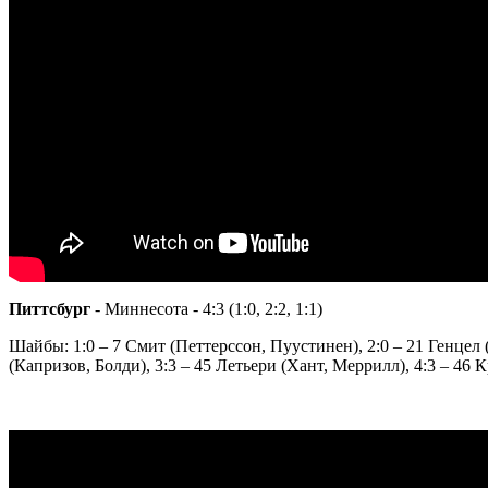
Питтсбург
- Миннесота - 4:3 (1:0, 2:2, 1:1)
Шайбы: 1:0 – 7 Смит (Петтерссон, Пуустинен), 2:0 – 21 Генцел
(Капризов, Болди), 3:3 – 45 Летьери (Хант, Меррилл), 4:3 – 46