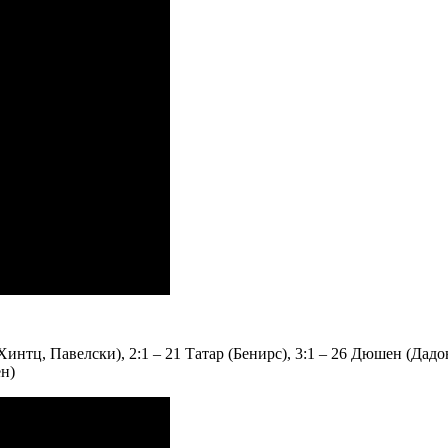
нтц, Павелски), 2:1 – 21 Татар (Бенирс), 3:1 – 26 Дюшен (Дадоно
ен)