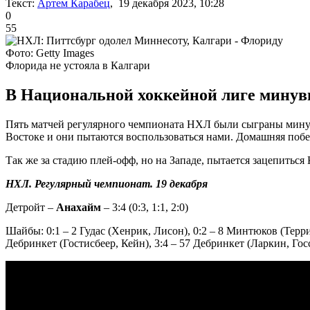
Текст:
Артем Карабец
, 19 декабря 2023, 10:28
0
55
Фото: Getty Images
Флорида не устояла в Калгари
В Национальной хоккейной лиге минув
Пять матчей регулярного чемпионата НХЛ были сыграны минув
Востоке и они пытаются воспользоваться нами. Домашняя побед
Так же за стадию плей-офф, но на Западе, пытается зацепиться
НХЛ. Регулярный чемпионат. 19 декабря
Детройт –
Анахайм
– 3:4 (0:3, 1:1, 2:0)
Шайбы: 0:1 – 2 Гудас (Хенрик, Лисон), 0:2 – 8 Минтюков (Терри,
Дебринкет (Гостисбеер, Кейн), 3:4 – 57 Дебринкет (Ларкин, Гос