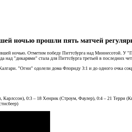
шей ночью прошли пять матчей регулярн
шей ночью. Отметим победу Питтсбурга над Миннесотой. У "Пи
а над "дикарями" стала для Питтсбурга третьей в последних че
 Калгари. "Огни" одолели дома Флориду 3:1 и до одного очка сок
 Карлссон), 0:3 – 18 Хенрик (Строум, Фаулер), 0:4 – 21 Терри (К
стисбеер)