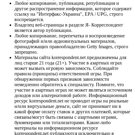
Любое копирование, публикация, републикация и
другое распространение информации, которое содержит
ссылку на "Интерфакс-Украина", EPA / UPG, строго
воспрещается.
Владелец веб-страницы в разделе Я- Корреспондент
является автор публикации.
Любое копирование, перепечатка и воспроизведение
фотографий и/или аудиовизуальных материалов,
принадлежащих правообладателю Getty Images, строго
запрещено.
Материалы сайта korrespondent.net предназначены для
лиц старше 21 года (21+). Участие в азартных играх
может вызвать игровую зависимость. Соблюдайте
правила (принципы) ответственной игры. При
обнаружении первых признаков зависимости
немедленно обратитесь к специалисту. Помните, что
участие в азартных играх не может являться источником
доходов или альтернативой работе. Информационный
ресурс korrespondent.net не проводит игры на реальные
и/или виртуальные деньги, сайт не принимает ни в
какой форме оплату ставок и других платежей, которые
связаны/могут быть связаны с азартными играми,
букмекерами или тотализаторами. Какие-либо
материалы на информационном ресурсе
korrespondent.net публикуются исключительно в