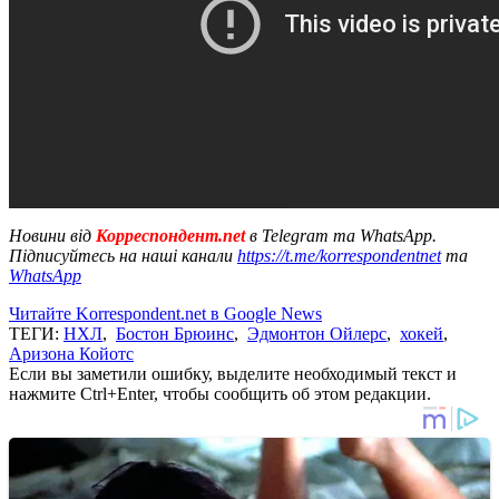
Новини від
Корреспондент.net
в Telegram та WhatsApp.
Підписуйтесь на наші канали
https://t.me/korrespondentnet
та
WhatsApp
Читайте Korrespondent.net в Google News
ТЕГИ:
НХЛ
,
Бостон Брюинс
,
Эдмонтон Ойлерс
,
хокей
,
Аризона Койотс
Если вы заметили ошибку, выделите необходимый текст и
нажмите Ctrl+Enter, чтобы сообщить об этом редакции.