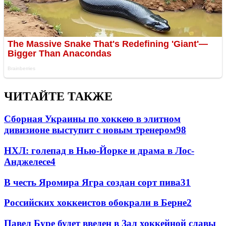
ЧИТАЙТЕ ТАКЖЕ
Сборная Украины по хоккею в элитном
дивизионе выступит с новым тренером
98
НХЛ: голепад в Нью-Йорке и драма в Лос-
Анджелесе
4
В честь Яромира Ягра создан сорт пива
3
1
Российских хоккеистов обокрали в Берне
2
Павел Буре будет введен в Зал хоккейной славы