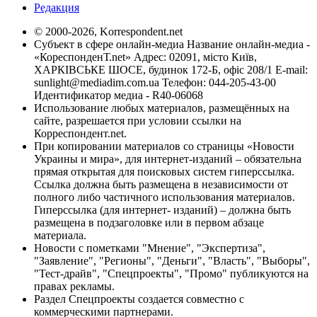
Редакция
© 2000-2026, Korrespondent.net
Субъект в сфере онлайн-медиа Название онлайн-медиа -
«КореспонденТ.net» Адрес: 02091, місто Київ,
ХАРКІВСЬКЕ ШОСЕ, будинок 172-Б, офіс 208/1 E-mail:
sunlight@mediadim.com.ua
Телефон: 044-205-43-00
Идентификатор медиа - R40-06068
Использование любых материалов, размещённых на
сайте, разрешается при условии ссылки на
Корреспондент.net.
При копировании материалов со страницы «Новости
Украины и мира», для интернет-изданий – обязательна
прямая открытая для поисковых систем гиперссылка.
Ссылка должна быть размещена в независимости от
полного либо частичного использования материалов.
Гиперссылка (для интернет- изданий) – должна быть
размещена в подзаголовке или в первом абзаце
материала.
Новости с пометками "Мнение", "Экспертиза",
"Заявление", "Регионы", "Деньги", "Власть", "Выборы",
"Тест-драйв", "Спецпроекты", "Промо" публикуются на
правах рекламы.
Раздел Спецпроекты создается совместно с
коммерческими партнерами.