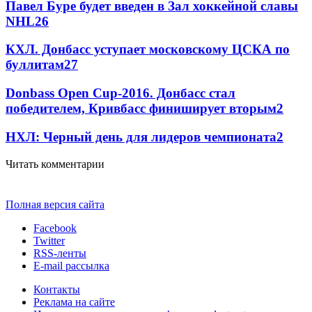
Павел Буре будет введен в Зал хоккейной славы
NHL
2
6
КХЛ. Донбасс уступает московскому ЦСКА по
буллитам
2
7
Donbass Open Cup-2016. Донбасс стал
победителем, Кривбасс финиширует вторым
2
НХЛ: Черный день для лидеров чемпионата
2
Читать комментарии
Полная версия сайта
Facebook
Twitter
RSS-ленты
E-mail рассылка
Контакты
Реклама на сайте