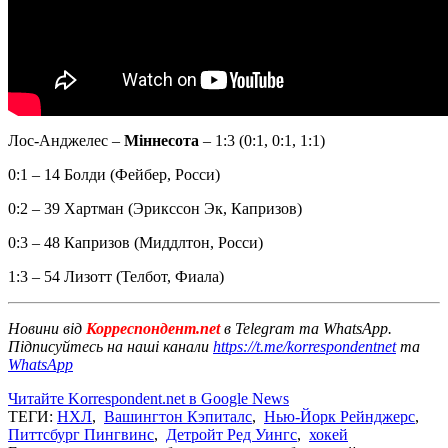
Лос-Анджелес –
Міннесота
– 1:3 (0:1, 0:1, 1:1)
0:1 – 14 Болди (Фейбер, Росси)
0:2 – 39 Хартман (Эрикссон Эк, Капризов)
0:3 – 48 Капризов (Миддлтон, Росси)
1:3 – 54 Лизотт (Телбот, Фиала)
Новини від
Корреспондент.net
в Telegram та WhatsApp.
Підписуйтесь на наші канали
https://t.me/korrespondentnet
та
WhatsApp
Читайте Korrespondent.net в Google News
ТЕГИ:
НХЛ
,
Вашингтон Кэпиталс
,
Нью-Йорк Рейнджерс
,
Питтсбург Пингвинс
,
Детройт Ред Уингс
,
хокей