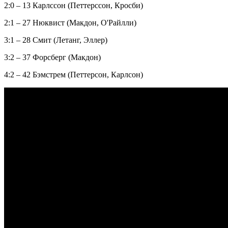
2:0 – 13 Карлссон (Петтерссон, Кросби)
2:1 – 27 Нюквист (Макдон, О'Райлли)
3:1 – 28 Смит (Летанг, Эллер)
3:2 – 37 Форсберг (Макдон)
4:2 – 42 Бэмстрем (Петтерсон, Карлсон)