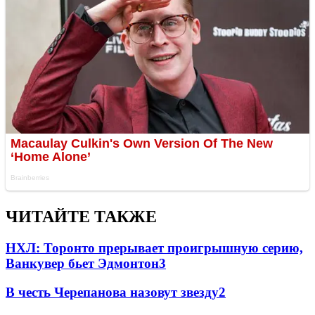
ЧИТАЙТЕ ТАКЖЕ
НХЛ: Торонто прерывает проигрышную серию,
Ванкувер бьет Эдмонтон
3
В честь Черепанова назовут звезду
2