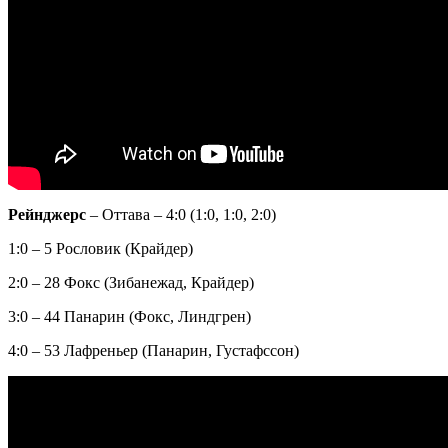
Рейнджерс
– Оттава – 4:0 (1:0, 1:0, 2:0)
1:0 – 5 Рословик (Крайдер)
2:0 – 28 Фокс (Зибанежад, Крайдер)
3:0 – 44 Панарин (Фокс, Линдгрен)
4:0 – 53 Лафреньер (Панарин, Густафссон)