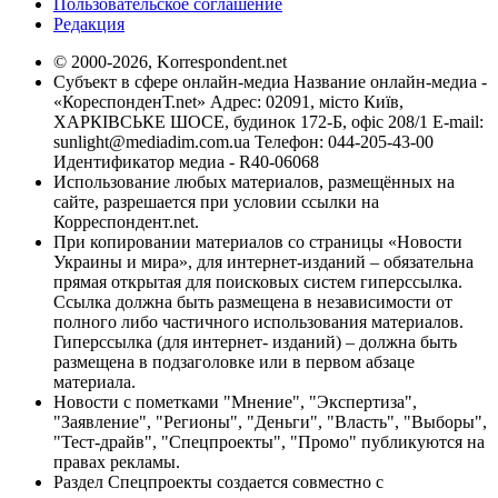
Пользовательское соглашение
Редакция
© 2000-2026, Korrespondent.net
Субъект в сфере онлайн-медиа Название онлайн-медиа -
«КореспонденТ.net» Адрес: 02091, місто Київ,
ХАРКІВСЬКЕ ШОСЕ, будинок 172-Б, офіс 208/1 E-mail:
sunlight@mediadim.com.ua
Телефон: 044-205-43-00
Идентификатор медиа - R40-06068
Использование любых материалов, размещённых на
сайте, разрешается при условии ссылки на
Корреспондент.net.
При копировании материалов со страницы «Новости
Украины и мира», для интернет-изданий – обязательна
прямая открытая для поисковых систем гиперссылка.
Ссылка должна быть размещена в независимости от
полного либо частичного использования материалов.
Гиперссылка (для интернет- изданий) – должна быть
размещена в подзаголовке или в первом абзаце
материала.
Новости с пометками "Мнение", "Экспертиза",
"Заявление", "Регионы", "Деньги", "Власть", "Выборы",
"Тест-драйв", "Спецпроекты", "Промо" публикуются на
правах рекламы.
Раздел Спецпроекты создается совместно с