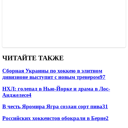
ЧИТАЙТЕ ТАКЖЕ
Сборная Украины по хоккею в элитном
дивизионе выступит с новым тренером
97
НХЛ: голепад в Нью-Йорке и драма в Лос-
Анджелесе
4
В честь Яромира Ягра создан сорт пива
3
1
Российских хоккеистов обокрали в Берне
2