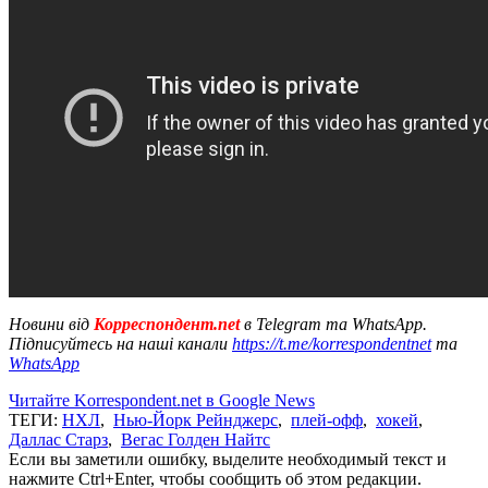
Новини від
Корреспондент.net
в Telegram та WhatsApp.
Підписуйтесь на наші канали
https://t.me/korrespondentnet
та
WhatsApp
Читайте Korrespondent.net в Google News
ТЕГИ:
НХЛ
,
Нью-Йорк Рейнджерс
,
плей-офф
,
хокей
,
Даллас Старз
,
Вегас Голден Найтс
Если вы заметили ошибку, выделите необходимый текст и
нажмите Ctrl+Enter, чтобы сообщить об этом редакции.