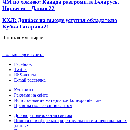
ЧМ по хоккею: Канада разгромила Беларусь,
Норвегия - Данию
2
2
КХЛ: Донбасс на выезде уступил обладателю
Кубка Гагарина
2
1
Читать комментарии
Полная версия сайта
Facebook
Twitter
RSS-ленты
E-mail рассылка
Контакты
Реклама на сайте
Использование материалов korrespondent.net
Правила пользования сайтом
Договор пользования сайтом
Политика в сфере конфиденциальности и персональных
данных