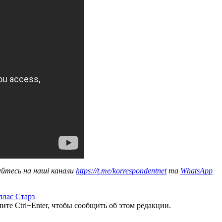
уйтесь на наші канали
https://t.me/korrespondentnet
та
WhatsApp
ллас Старз
те Ctrl+Enter, чтобы сообщить об этом редакции.