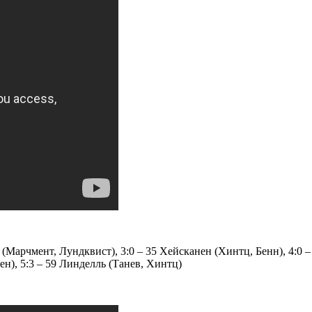
(Марчмент, Лундквист), 3:0 – 35 Хейсканен (Хинтц, Бенн), 4:0 – 
н), 5:3 – 59 Линделль (Танев, Хинтц)