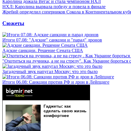
Каролина дожала Вегас и стала чемпионом НХЛ
НХЛ: Каролина вырвала победу и повела в финале
Жребий определил соперников Сокола в Континентальном куб
Сюжеты
Итоги 07.08: "Адские" санкции и "парад" дронов
Адские санкции. Решение Сената США
"Охотиться на лучника, а не на стрелу". Как Украине бороться 
Загадочный звук напугал Москву: что это было
Итоги 06.08: Санкции против РФ и дрон в Лейпциге