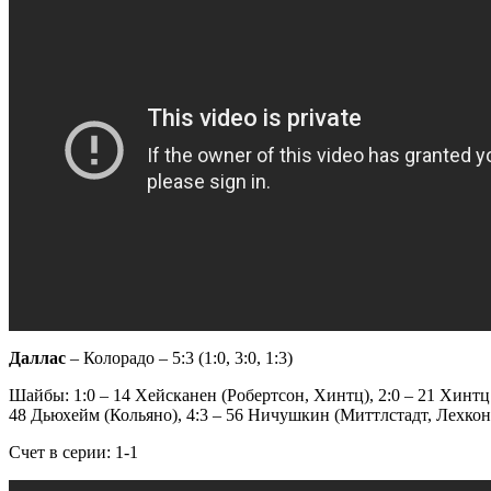
Даллас
– Колорадо – 5:3 (1:0, 3:0, 1:3)
Шайбы: 1:0 – 14 Хейсканен (Робертсон, Хинтц), 2:0 – 21 Хинтц 
48 Дьюхейм (Кольяно), 4:3 – 56 Ничушкин (Миттлстадт, Лехконе
Счет в серии: 1-1