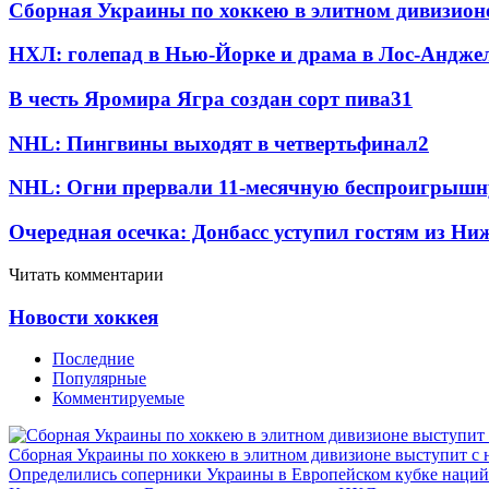
Сборная Украины по хоккею в элитном дивизион
НХЛ: голепад в Нью-Йорке и драма в Лос-Анджел
В честь Яромира Ягра создан сорт пива
3
1
NHL: Пингвины выходят в четвертьфинал
2
NHL: Огни прервали 11-месячную беспроигрышн
Очередная осечка: Донбасс уступил гостям из Ни
Читать комментарии
Новости хоккея
Последние
Популярные
Комментируемые
Сборная Украины по хоккею в элитном дивизионе выступит с
Определились соперники Украины в Европейском кубке наций