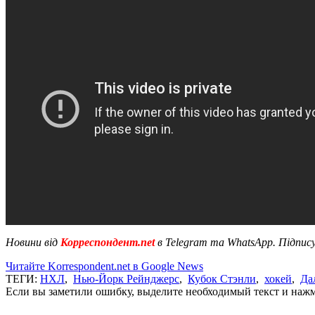
Новини від
Корреспондент.net
в Telegram та WhatsApp. Підпис
Читайте Korrespondent.net в Google News
ТЕГИ:
НХЛ
,
Нью-Йорк Рейнджерс
,
Кубок Стэнли
,
хокей
,
Да
Если вы заметили ошибку, выделите необходимый текст и нажми