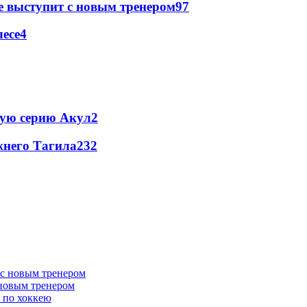
е выступит с новым тренером
97
есе
4
ую серию Акул
2
жнего Тагила
2
32
 новым тренером
 по хоккею