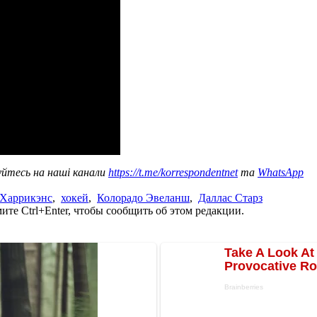
уйтесь на наші канали
https://t.me/korrespondentnet
та
WhatsApp
 Харрикэнс
,
хокей
,
Колорадо Эвеланш
,
Даллас Старз
те Ctrl+Enter, чтобы сообщить об этом редакции.