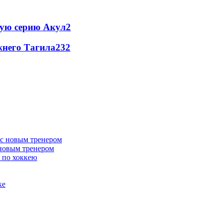
ую серию Акул
2
жнего Тагила
2
32
 новым тренером
 по хоккею
ке