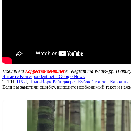
Новини від
Корреспондент.net
в Telegram та WhatsApp. Підпис
Читайте Korrespondent.net в Google News
ТЕГИ:
НХЛ
,
Нью-Йорк Рейнджерс
,
Кубок Стэнли
,
Каролина
Если вы заметили ошибку, выделите необходимый текст и нажми