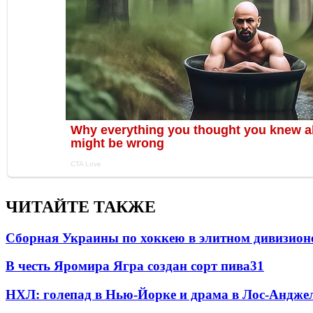
ЧИТАЙТЕ ТАКЖЕ
Сборная Украины по хоккею в элитном дивизион
В честь Яромира Ягра создан сорт пива
3
1
НХЛ: голепад в Нью-Йорке и драма в Лос-Анджел