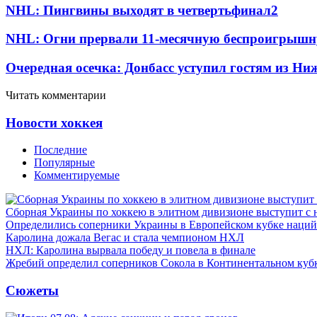
NHL: Пингвины выходят в четвертьфинал
2
NHL: Огни прервали 11-месячную беспроигрышн
Очередная осечка: Донбасс уступил гостям из Ни
Читать комментарии
Новости хоккея
Последние
Популярные
Комментируемые
Сборная Украины по хоккею в элитном дивизионе выступит с
Определились соперники Украины в Европейском кубке наций
Каролина дожала Вегас и стала чемпионом НХЛ
НХЛ: Каролина вырвала победу и повела в финале
Жребий определил соперников Сокола в Континентальном куб
Сюжеты