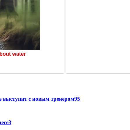
е выступит с новым тренером
95
есе
3