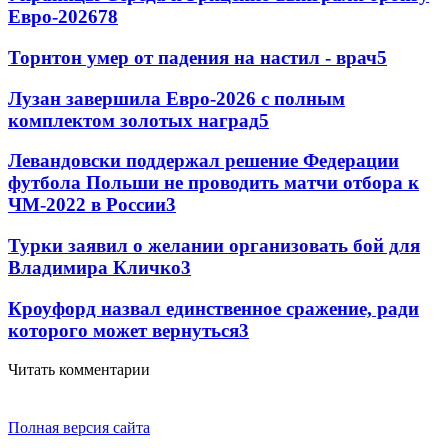
Евро-2026
78
Торнтон умер от падения на настил - врач
5
Лузан завершила Евро-2026 с полным
комплектом золотых наград
5
Левандовски поддержал решение Федерации
футбола Польши не проводить матчи отбора к
ЧМ-2022 в России
3
Турки заявил о желании организовать бой для
Владимира Кличко
3
Кроуфорд назвал единственное сражение, ради
которого может вернуться
3
Читать комментарии
Полная версия сайта