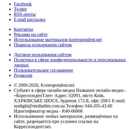
Facebook
Twitter
RSS-ленты
E-mail рассылка
Контакты
Реклама на сайте
Использование материалов korrespondent.net
Правила пользования сайтом
Договор пользования сайтом
Политика в сфере конфиденциальности и персональных
данных
Пользовательское соглашение
Редакция
© 2000-2026, Korrespondent.net
Субъект в сфере онлайн-медиа Название онлайн-медиа -
«КореспонденТ.net» Адрес: 02091, місто Київ,
ХАРКІВСЬКЕ ШОСЕ, будинок 172-Б, офіс 208/1 E-mail:
sunlight@mediadim.com.ua
Телефон: 044-205-43-00
Идентификатор медиа - R40-06068
Использование любых материалов, размещённых на
сайте, разрешается при условии ссылки на
Корреспондент.net.