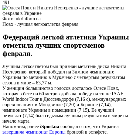
491
Фото: ukrinform.ua
Повх - лучшая легкоатлетка февраля
Федераций легкой атлетики Украины
отметила лучших спортсменов
февраля.
Лучшим легкоатлетом был признан метатель диска Никита
Нестеренко, который победил на Зимнем чемпионате
Украины по метанию в Мукачево с четвертым результатом
сезона в мире – 63,77 м.
У женщин большинство голосов досталось Олесе Повх,
которая в беге на 60 метров добыла победу на этапе IAAF
World Indoor Tour в Дюссельдорфе (7,16 с), международных
соревнованиях в Мондвилле (7,20) и Берлине (7,14),
чемпионате Украины в помещении (7,15). Ее лучший
результат (7,14) был седьмым лучшим результатом в мире на
начало марта.
Напомним, ранее
iSport.ua
сообщал о том, что Украина
завершила чемпионат Европы
бронзой в эстафете.