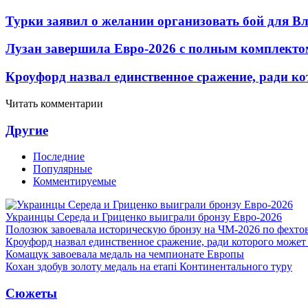
Турки заявил о желании организовать бой для 
Лузан завершила Евро-2026 с полным комплекто
Кроуфорд назвал единственное сражение, ради ко
Читать комментарии
Другие
Последние
Популярные
Комментируемые
Украинцы Середа и Гриценко выиграли бронзу Евро-2026
Полозюк завоевала историческую бронзу на ЧМ-2026 по фехт
Кроуфорд назвал единственное сражение, ради которого может
Комащук завоевала медаль на чемпионате Европы
Кохан здобув золоту медаль на етапі Континентального туру
Сюжеты