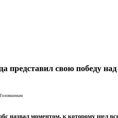
гда представил свою победу на
бс назвал моментом, к которому шел вс