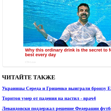
ЧИТАЙТЕ ТАКЖЕ
Украинцы Середа и Гриценко выиграли бронзу Е
Торнтон умер от падения на настил - врач
4
Левандовски поддержал решение Федерации футб