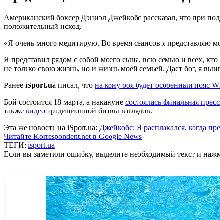
Американский боксер Дэниэл Джейкобс рассказал, что при подг
положительный исход.
«Я очень много медитирую. Во время сеансов я представляю мом
Я представил рядом с собой моего сына, всю семью и всех, кто
не только свою жизнь, но и жизнь моей семьей. Даст бог, я вы
Ранее
iSport.ua
писал, что
на кону боя будет особенный пояс 
Бой состоится 18 марта, а накануне
состоялась финальная прес
также
видео
традиционной битвы взглядов.
Эта же новость на iSport.ua:
Джейкобс: Я расплакался, когда п
Читайте Korrespondent.net в Google News
ТЕГИ:
isport.ua
Если вы заметили ошибку, выделите необходимый текст и нажми