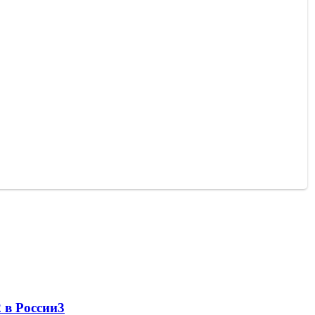
 в России
3