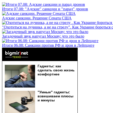
Итоги 07.08: "Адские" санкции и "парад" дронов
Адские санкции. Решение Сената США
"Охотиться на лучника, а не на стрелу". Как Украине бороться 
Загадочный звук напугал Москву: что это было
Итоги 06.08: Санкции против РФ и дрон в Лейпциге