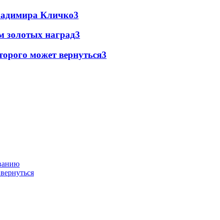
Владимира Кличко
3
м золотых наград
3
торого может вернуться
3
ованию
 вернуться