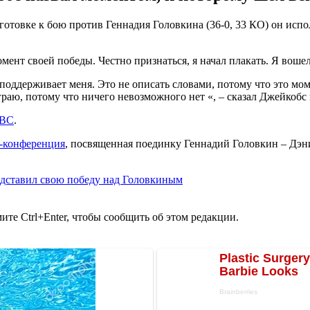
отовке к бою против Геннадия Головкина (36-0, 33 КО) он испо
ент своей победы. Честно признаться, я начал плакать. Я вошел
 поддерживает меня. Это не описать словами, потому что это мо
играю, потому что ничего невозможного нет «, – сказал Джейкобс
WBC
.
с-конференция
, посвященная поединку Геннадий Головкин – Дэн
редставил свою победу над Головкиным
те Ctrl+Enter, чтобы сообщить об этом редакции.