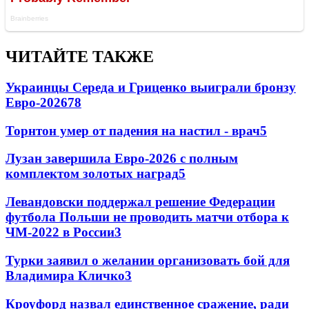
ЧИТАЙТЕ ТАКЖЕ
Украинцы Середа и Гриценко выиграли бронзу
Евро-2026
78
Торнтон умер от падения на настил - врач
5
Лузан завершила Евро-2026 с полным
комплектом золотых наград
5
Левандовски поддержал решение Федерации
футбола Польши не проводить матчи отбора к
ЧМ-2022 в России
3
Турки заявил о желании организовать бой для
Владимира Кличко
3
Кроуфорд назвал единственное сражение, ради