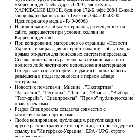
«КореспонденТ.net» Адрес: 02091, місто Київ,
ХАРКІВСЬКЕ ШОСЕ, будинок 172-Б, офіс 208/1 E-mail:
sunlight@mediadim.com.ua
Телефон: 044-205-43-00
Идентификатор медиа - R40-06068
Использование любых материалов, размещённых на
сайте, разрешается при условии ссылки на
Корреспондент.net.
При копировании материалов со страницы «Новости
Украины и мира», для интернет-изданий – обязательна
прямая открытая для поисковых систем гиперссылка.
Ссылка должна быть размещена в независимости от
полного либо частичного использования материалов.
Гиперссылка (для интернет- изданий) – должна быть
размещена в подзаголовке или в первом абзаце
материала.
Новости с пометками "Мнение", "Экспертиза",
"Заявление", "Регионы", "Деньги", "Власть", "Выборы",
"Тест-драйв", "Спецпроекты", "Промо" публикуются на
правах рекламы.
Раздел Спецпроекты создается совместно с
коммерческими партнерами.
Любое копирование, публикация, републикация и
другое распространение информации, которое содержит
ссылку на "Интерфакс-Украина", EPA / UPG, строго
воспрещается.