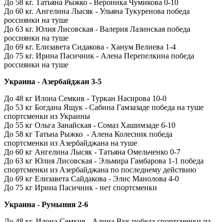
До 58 кг. Татьяна Рыжко - Вероника Чумикова 0-10
До 60 кг. Ангелина Лысяк - Ульяна Тукуренова победа
россиянки на туше
До 63 кг. Юлия Лисовская - Валерия Лазинская победа
россиянки на туше
До 69 кг. Елизавета Сидакова - Ханум Велиева 1-4
До 75 кг. Ирина Пасичник - Алена Перепелкина победа
россиянки на туше
Украина - Азербайджан 3-5
До 48 кг Илона Семкив - Туркан Насирова 10-0
До 53 кг Богдана Ящук - Сабина Гамзазаде победа на туше
спортсменки из Украины
До 55 кг Ольга Занайская - Сомаз Хашимзаде 6-10
До 58 кг Татьна Рыжко - Алена Колесник победа
спортсменки из Азербайджана на туше
До 60 кг Ангелина Лысяк - Татьяна Омельченко 0-7
До 63 кг Юлия Лисовская - Эльмира Гамбарова 1-1 победа
спортсменки из Азербайджана по последнему действию
До 69 кг Елизавета Сайдакова - Элис Манолова 4-0
До 75 кг Ирина Пасичник - нет спортсменки
Украина - Румыния 2-6
До 48 кг. Илона Семкив - Алина Вук победа спортсменки из