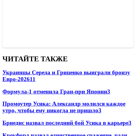
ЧИТАЙТЕ ТАКЖЕ
Украинцы Середа и Гриценко выиграли бронзу
Евро-2026
11
Формула-1 отменила Гран-при Японии
3
Промоутер Усика: Александр молился каждое
утро, чтобы ему никогда не пришло
3
Бриедис назвал последний бой Усика в карьере
3
Кроуфорд назвал единственное сражение, ради