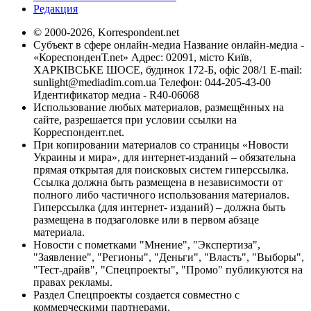
Редакция
© 2000-2026, Korrespondent.net
Субъект в сфере онлайн-медиа Название онлайн-медиа -
«КореспонденТ.net» Адрес: 02091, місто Київ,
ХАРКІВСЬКЕ ШОСЕ, будинок 172-Б, офіс 208/1 E-mail:
sunlight@mediadim.com.ua
Телефон: 044-205-43-00
Идентификатор медиа - R40-06068
Использование любых материалов, размещённых на
сайте, разрешается при условии ссылки на
Корреспондент.net.
При копировании материалов со страницы «Новости
Украины и мира», для интернет-изданий – обязательна
прямая открытая для поисковых систем гиперссылка.
Ссылка должна быть размещена в независимости от
полного либо частичного использования материалов.
Гиперссылка (для интернет- изданий) – должна быть
размещена в подзаголовке или в первом абзаце
материала.
Новости с пометками "Мнение", "Экспертиза",
"Заявление", "Регионы", "Деньги", "Власть", "Выборы",
"Тест-драйв", "Спецпроекты", "Промо" публикуются на
правах рекламы.
Раздел Спецпроекты создается совместно с
коммерческими партнерами.