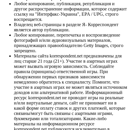
Любое копирование, публикация, републикация и
другое распространение информации, которое содержит
ссылку на "Интерфакс-Украина", EPA / UPG, строго
воспрещается.
Владелец веб-страницы в разделе Я- Корреспондент
является автор публикации.
Любое копирование, перепечатка и воспроизведение
фотографий и/или аудиовизуальных материалов,
принадлежащих правообладателю Getty Images, строго
запрещено.
Материалы сайта korrespondent.net предназначены для
лиц старше 21 года (21+). Участие в азартных играх
может вызвать игровую зависимость. Соблюдайте
правила (принципы) ответственной игры. При
обнаружении первых признаков зависимости
немедленно обратитесь к специалисту. Помните, что
участие в азартных играх не может являться источником
доходов или альтернативой работе. Информационный
ресурс korrespondent.net не проводит игры на реальные
и/или виртуальные деньги, сайт не принимает ни в
какой форме оплату ставок и других платежей, которые
связаны/могут быть связаны с азартными играми,
букмекерами или тотализаторами. Какие-либо
материалы на информационном ресурсе
korrespondent.net публикуются исключительно в