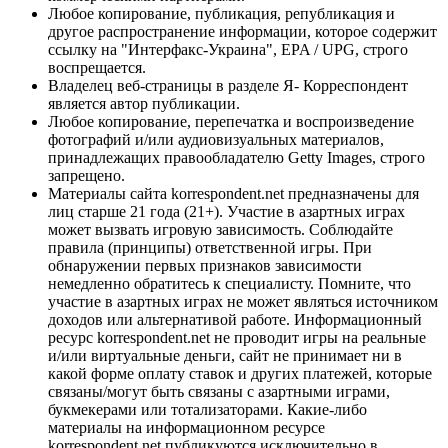
Любое копирование, публикация, републикация и
другое распространение информации, которое содержит
ссылку на "Интерфакс-Украина", EPA / UPG, строго
воспрещается.
Владелец веб-страницы в разделе Я- Корреспондент
является автор публикации.
Любое копирование, перепечатка и воспроизведение
фотографий и/или аудиовизуальных материалов,
принадлежащих правообладателю Getty Images, строго
запрещено.
Материалы сайта korrespondent.net предназначены для
лиц старше 21 года (21+). Участие в азартных играх
может вызвать игровую зависимость. Соблюдайте
правила (принципы) ответственной игры. При
обнаружении первых признаков зависимости
немедленно обратитесь к специалисту. Помните, что
участие в азартных играх не может являться источником
доходов или альтернативой работе. Информационный
ресурс korrespondent.net не проводит игры на реальные
и/или виртуальные деньги, сайт не принимает ни в
какой форме оплату ставок и других платежей, которые
связаны/могут быть связаны с азартными играми,
букмекерами или тотализаторами. Какие-либо
материалы на информационном ресурсе
korrespondent.net публикуются исключительно в