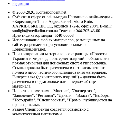
Редакция
© 2000-2026, Korrespondent.net
Субъект в сфере онлайн-медиа Название онлайн-медиа -
«КореспонденТ.net» Адрес: 02091, місто Київ,
ХАРКІВСЬКЕ ШОСЕ, будинок 172-Б, офіс 208/1 E-mail:
sunlight@mediadim.com.ua
Телефон: 044-205-43-00
Идентификатор медиа - R40-06068
Использование любых материалов, размещённых на
сайте, разрешается при условии ссылки на
Корреспондент.net.
При копировании материалов со страницы «Новости
Украины и мира», для интернет-изданий – обязательна
прямая открытая для поисковых систем гиперссылка.
Ссылка должна быть размещена в независимости от
полного либо частичного использования материалов.
Гиперссылка (для интернет- изданий) – должна быть
размещена в подзаголовке или в первом абзаце
материала.
Новости с пометками "Мнение", "Экспертиза",
"Заявление", "Регионы", "Деньги", "Власть", "Выборы",
"Тест-драйв", "Спецпроекты", "Промо" публикуются на
правах рекламы.
Раздел Спецпроекты создается совместно с
коммерческими партнерами.