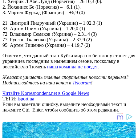
1. Хенрик Л'Абе-Лунд (Норвегия) – 26.10,3 (0).
2. Йоханнес Бе (Норвегия) – +6,1 (1).
3. Мартен Фуркад (Франция) – +6,9 (0)
21. Дмитрий Пидручный (Украина) – 1.02,3 (1)
33. Артем Прима (Украина) – 1.20,0 (1)
72. Владимир Семаков (Украина) – 2.31,4 (3)
77. Руслан Ткаленко (Украина) – 2.37,9 (2)
95. Артем Тищенко (Украина) – 4.19,7 (2)
Отметим, что данный этап Кубка мира по биатлону станет для
украинцев последним в нынешнем сезоне, поскольку в
российскую Тюмень
наша команда не поедет
.
Желаете узнавать главные спортивные новости первыми?
Подписывайтесь на наш канал в
Telegram
!
Читайте Korrespondent.net в Google News
ТЕГИ:
isport.ua
Если вы заметили ошибку, выделите необходимый текст и
нажмите Ctrl+Enter, чтобы сообщить об этом редакции.