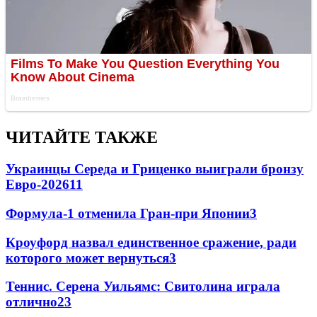
ЧИТАЙТЕ ТАКЖЕ
Украинцы Середа и Гриценко выиграли бронзу
Евро-2026
11
Формула-1 отменила Гран-при Японии
3
Кроуфорд назвал единственное сражение, ради
которого может вернуться
3
Теннис. Серена Уильямс: Свитолина играла
отлично
2
3