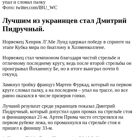
Фото: twitter.com/IBU_WC
Лучшим из украинцев стал Дмитрий
Пидручный.
Норвежец Хенрик Л’Абе Лунд одержал победу в спринте на
этапе Кубка мира по биатлону в Холменколлене.
Норвежец стал чемпионом благодаря чистой стрельбе и
отличному последнему кругу, ведь после второй стрельбы он
проигрывал Йоханнесу Бе, но в итоге выиграл почти 6
секунд.
Замкнул тройку француз Мартен Фуркад, который на первом
круге сломал палку, а на последнем – упал на трассе, но все
равно оказался в числе призеров гонки.
Лучший результат среди украинцев показал Дмитрий
Пидручный, который допустил один промах на стрельбе стоя
и финишировал 21-м. Артем Прима чисто отстрелялся на
первом рубеже лежа, но промахнулся на стрельбе стоя и
пришел к финишу 33-м.