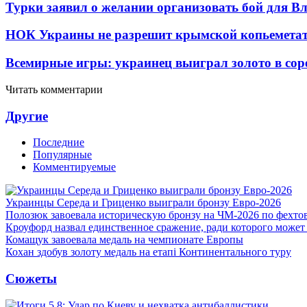
Турки заявил о желании организовать бой для 
НОК Украины не разрешит крымской копьеметат
Всемирные игры: украинец выиграл золото в сор
Читать комментарии
Другие
Последние
Популярные
Комментируемые
Украинцы Середа и Гриценко выиграли бронзу Евро-2026
Полозюк завоевала историческую бронзу на ЧМ-2026 по фехт
Кроуфорд назвал единственное сражение, ради которого может
Комащук завоевала медаль на чемпионате Европы
Кохан здобув золоту медаль на етапі Континентального туру
Сюжеты