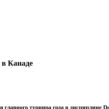
т в Канаде
 главного турнира года в дисциплине Do