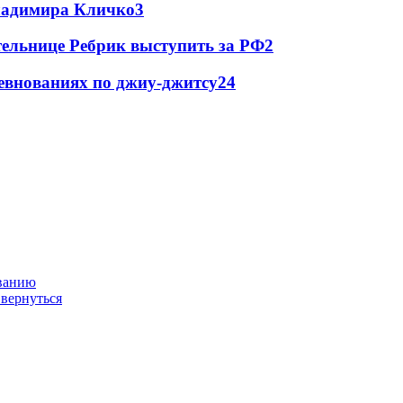
Владимира Кличко
3
ельнице Ребрик выступить за РФ
2
евнованиях по джиу-джитсу
2
4
ованию
 вернуться