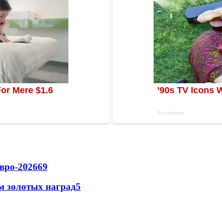
вро-2026
69
м золотых наград
5