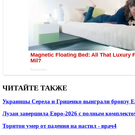
ЧИТАЙТЕ ТАКЖЕ
Украинцы Середа и Гриценко выиграли бронзу Е
Лузан завершила Евро-2026 с полным комплекто
Торнтон умер от падения на настил - врач
4