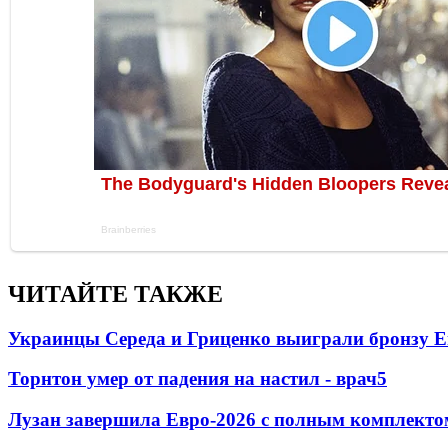
ЧИТАЙТЕ ТАКЖЕ
Украинцы Середа и Гриценко выиграли бронзу Е
Торнтон умер от падения на настил - врач
5
Лузан завершила Евро-2026 с полным комплекто