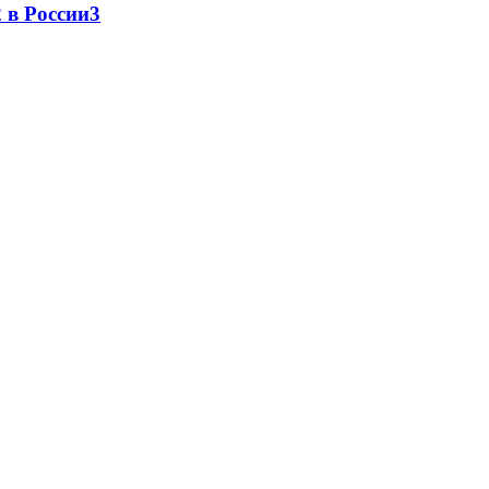
 в России
3