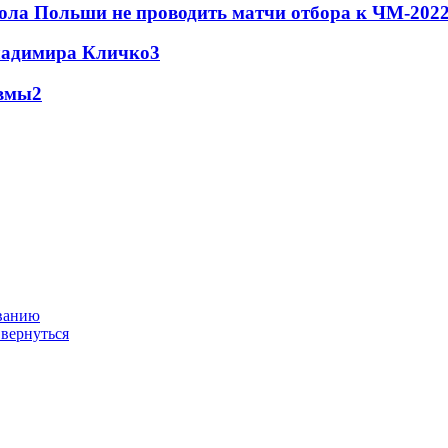
ола Польши не проводить матчи отбора к ЧМ-2022
Владимира Кличко
3
авмы
2
ованию
 вернуться