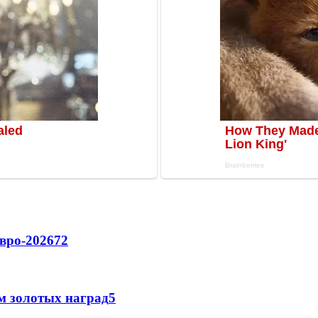
вро-2026
72
м золотых наград
5