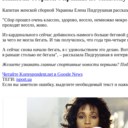
Капитан женской сборной Украины Елена Пидгрушная рассказал
"Сбор прошел очень классно, здорово, весело, немножко мокро
проходят весело, живо.
Из кардинального сейчас добавилось намного больше беговой р
за чего не могла бегать. И так получилось, что года три-четыре
А сейчас снова начали бегать, я с удовольствием это делаю. В
я раньше столько не бегала", – рассказала Пидгрушная в интер
Желаете узнавать главные спортивные новости первыми? Под
Читайте Korrespondent.net в Google News
ТЕГИ:
isport.ua
Если вы заметили ошибку, выделите необходимый текст и нажми