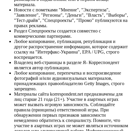
материала.
Новости с пометками "Мнение", "Экспертиза",
"Заявление", "Регионы", "Деньги", "Власть", "Выборы",
"Тест-драйв", "Спецпроекты", "Промо" публикуются на
правах рекламы.
Раздел Спецпроекты создается совместно с
коммерческими партнерами.
Любое копирование, публикация, републикация и
другое распространение информации, которое содержит
ссылку на "Интерфакс-Украина", EPA / UPG, строго
воспрещается.
Владелец веб-страницы в разделе Я- Корреспондент
является автор публикации.
Любое копирование, перепечатка и воспроизведение
фотографий и/или аудиовизуальных материалов,
принадлежащих правообладателю Getty Images, строго
запрещено.
Материалы сайта korrespondent.net предназначены для
лиц старше 21 года (21+). Участие в азартных играх
может вызвать игровую зависимость. Соблюдайте
правила (принципы) ответственной игры. При
обнаружении первых признаков зависимости
немедленно обратитесь к специалисту. Помните, что
участие в азартных играх не может являться источником
доходов или альтернативой работе. Информационный