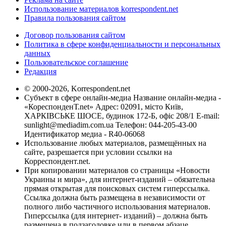
Использование материалов korrespondent.net
Правила пользования сайтом
Договор пользования сайтом
Политика в сфере конфиденциальности и персональных
данных
Пользовательское соглашение
Редакция
© 2000-2026, Korrespondent.net
Субъект в сфере онлайн-медиа Название онлайн-медиа -
«КореспонденТ.net» Адрес: 02091, місто Київ,
ХАРКІВСЬКЕ ШОСЕ, будинок 172-Б, офіс 208/1 E-mail:
sunlight@mediadim.com.ua
Телефон: 044-205-43-00
Идентификатор медиа - R40-06068
Использование любых материалов, размещённых на
сайте, разрешается при условии ссылки на
Корреспондент.net.
При копировании материалов со страницы «Новости
Украины и мира», для интернет-изданий – обязательна
прямая открытая для поисковых систем гиперссылка.
Ссылка должна быть размещена в независимости от
полного либо частичного использования материалов.
Гиперссылка (для интернет- изданий) – должна быть
размещена в подзаголовке или в первом абзаце