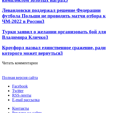
комплектом золотых наград
5
Левандовски поддержал решение Федерации
футбола Польши не проводить матчи отбора к
ЧМ-2022 в России
3
Турки заявил о желании организовать бой для
Владимира Кличко
3
Кроуфорд назвал единственное сражение, ради
которого может вернуться
3
Читать комментарии
Полная версия сайта
Facebook
Twitter
RSS-ленты
E-mail рассылка
Контакты
Реклама на сайте