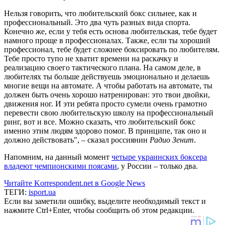
Нельзя говорить, что любительский бокс сильнее, как и
профессиональный. Это два чуть разных вида спорта.
Конечно же, если у тебя есть основа любительская, тебе будет
намного проще в профессионалах. Также, если ты хороший
профессионал, тебе будет сложнее боксировать по любителям.
Тебе просто тупо не хватит времени на раскачку и
реализацию своего тактического плана. На самом деле, в
любителях ты больше действуешь эмоционально и делаешь
многие вещи на автомате. А чтобы работать на автомате, ты
должен быть очень хорошо натренирован: это твои двойки,
движения ног. И эти ребята просто сумели очень грамотно
перевести свою любительскую школу на профессиональный
ринг, вот и все. Можно сказать, что любительский бокс
именно этим людям здорово помог. В принципе, так оно и
должно действовать", – сказал россиянин
Радио Зенит
.
Напомним, на данный момент
четыре украинских боксера
владеют чемпионскими поясами
, у России – только два.
Читайте Korrespondent.net в Google News
ТЕГИ:
isport.ua
Если вы заметили ошибку, выделите необходимый текст и
нажмите Ctrl+Enter, чтобы сообщить об этом редакции.