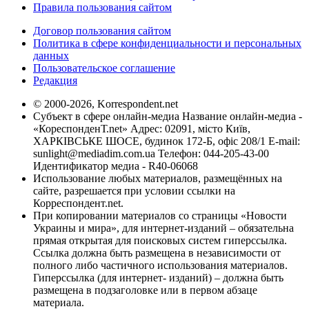
Правила пользования сайтом
Договор пользования сайтом
Политика в сфере конфиденциальности и персональных
данных
Пользовательское соглашение
Редакция
© 2000-2026, Korrespondent.net
Субъект в сфере онлайн-медиа Название онлайн-медиа -
«КореспонденТ.net» Адрес: 02091, місто Київ,
ХАРКІВСЬКЕ ШОСЕ, будинок 172-Б, офіс 208/1 E-mail:
sunlight@mediadim.com.ua
Телефон: 044-205-43-00
Идентификатор медиа - R40-06068
Использование любых материалов, размещённых на
сайте, разрешается при условии ссылки на
Корреспондент.net.
При копировании материалов со страницы «Новости
Украины и мира», для интернет-изданий – обязательна
прямая открытая для поисковых систем гиперссылка.
Ссылка должна быть размещена в независимости от
полного либо частичного использования материалов.
Гиперссылка (для интернет- изданий) – должна быть
размещена в подзаголовке или в первом абзаце
материала.