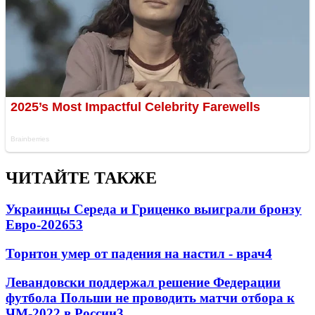
ЧИТАЙТЕ ТАКЖЕ
Украинцы Середа и Гриценко выиграли бронзу
Евро-2026
53
Торнтон умер от падения на настил - врач
4
Левандовски поддержал решение Федерации
футбола Польши не проводить матчи отбора к
ЧМ-2022 в России
3