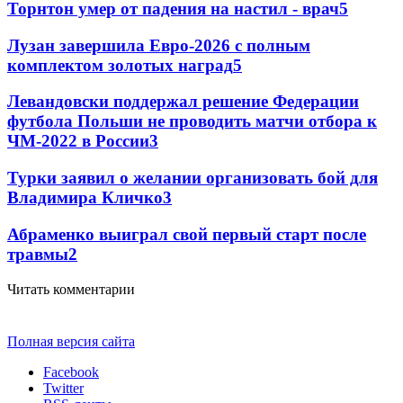
Торнтон умер от падения на настил - врач
5
Лузан завершила Евро-2026 с полным
комплектом золотых наград
5
Левандовски поддержал решение Федерации
футбола Польши не проводить матчи отбора к
ЧМ-2022 в России
3
Турки заявил о желании организовать бой для
Владимира Кличко
3
Абраменко выиграл свой первый старт после
травмы
2
Читать комментарии
Полная версия сайта
Facebook
Twitter