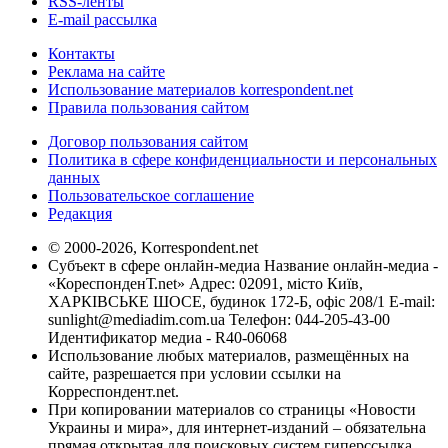
RSS-ленты
E-mail рассылка
Контакты
Реклама на сайте
Использование материалов korrespondent.net
Правила пользования сайтом
Договор пользования сайтом
Политика в сфере конфиденциальности и персональных
данных
Пользовательское соглашение
Редакция
© 2000-2026, Korrespondent.net
Субъект в сфере онлайн-медиа Название онлайн-медиа -
«КореспонденТ.net» Адрес: 02091, місто Київ,
ХАРКІВСЬКЕ ШОСЕ, будинок 172-Б, офіс 208/1 E-mail:
sunlight@mediadim.com.ua
Телефон: 044-205-43-00
Идентификатор медиа - R40-06068
Использование любых материалов, размещённых на
сайте, разрешается при условии ссылки на
Корреспондент.net.
При копировании материалов со страницы «Новости
Украины и мира», для интернет-изданий – обязательна
прямая открытая для поисковых систем гиперссылка.