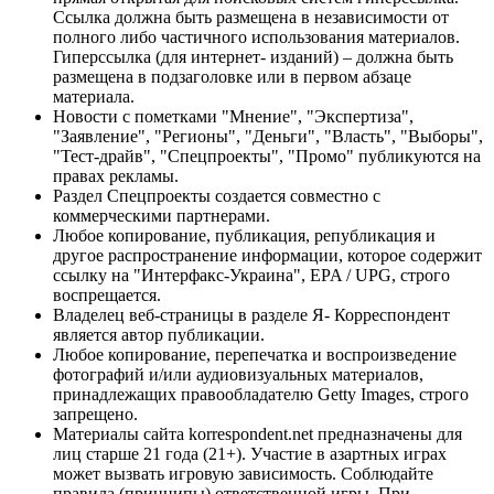
Ссылка должна быть размещена в независимости от
полного либо частичного использования материалов.
Гиперссылка (для интернет- изданий) – должна быть
размещена в подзаголовке или в первом абзаце
материала.
Новости с пометками "Мнение", "Экспертиза",
"Заявление", "Регионы", "Деньги", "Власть", "Выборы",
"Тест-драйв", "Спецпроекты", "Промо" публикуются на
правах рекламы.
Раздел Спецпроекты создается совместно с
коммерческими партнерами.
Любое копирование, публикация, републикация и
другое распространение информации, которое содержит
ссылку на "Интерфакс-Украина", EPA / UPG, строго
воспрещается.
Владелец веб-страницы в разделе Я- Корреспондент
является автор публикации.
Любое копирование, перепечатка и воспроизведение
фотографий и/или аудиовизуальных материалов,
принадлежащих правообладателю Getty Images, строго
запрещено.
Материалы сайта korrespondent.net предназначены для
лиц старше 21 года (21+). Участие в азартных играх
может вызвать игровую зависимость. Соблюдайте
правила (принципы) ответственной игры. При