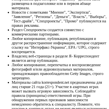
размещена в подзаголовке или в первом абзаце
материала.
Новости с пометками "Мнение", "Экспертиза",
"Заявление", "Регионы", "Деньги", "Власть", "Выборы",
"Тест-драйв", "Спецпроекты", "Промо" публикуются на
правах рекламы.
Раздел Спецпроекты создается совместно с
коммерческими партнерами.
Любое копирование, публикация, републикация и
другое распространение информации, которое содержит
ссылку на "Интерфакс-Украина", EPA / UPG, строго
воспрещается.
Владелец веб-страницы в разделе Я- Корреспондент
является автор публикации.
Любое копирование, перепечатка и воспроизведение
фотографий и/или аудиовизуальных материалов,
принадлежащих правообладателю Getty Images, строго
запрещено.
Материалы сайта korrespondent.net предназначены для
лиц старше 21 года (21+). Участие в азартных играх
может вызвать игровую зависимость. Соблюдайте
правила (принципы) ответственной игры. При
обнаружении первых признаков зависимости
немедленно обратитесь к специалисту. Помните, что
участие в азартных играх не может являться источником