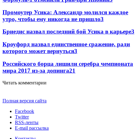
Промоутер Усика: Александр молился каждое
утро, чтобы ему никогда не пришло
3
Бриедис назвал последний бой Усика в карьере
3
Кроуфорд назвал единственное сражение, ради
которого может вернуться
3
Российского борца лишили серебра чемпионата
мира 2017 из-за допинга
2
1
Читать комментарии
Полная версия сайта
Facebook
Twitter
RSS-ленты
E-mail рассылка
Контакты