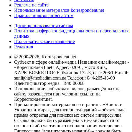
Реклама на сайте
Использование материалов korrespondent.net
Правила пользования сайтом
Договор пользования сайтом
Политика в сфере конфиденциальности и персональных
данных
Пользовательское соглашение
Редакция
© 2000-2026, Korrespondent.net
Субъект в сфере онлайн-медиа Название онлайн-медиа -
«КореспонденТ.net» Адрес: 02091, місто Київ,
ХАРКІВСЬКЕ ШОСЕ, будинок 172-Б, офіс 208/1 E-mail:
sunlight@mediadim.com.ua
Телефон: 044-205-43-00
Идентификатор медиа - R40-06068
Использование любых материалов, размещённых на
сайте, разрешается при условии ссылки на
Корреспондент.net.
При копировании материалов со страницы «Новости
Украины и мира», для интернет-изданий – обязательна
прямая открытая для поисковых систем гиперссылка.
Ссылка должна быть размещена в независимости от
полного либо частичного использования материалов.
Гиперссылка (для интернет- изданий) – должна быть