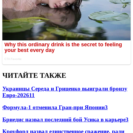
ЧИТАЙТЕ ТАКЖЕ
Украинцы Середа и Гриценко выиграли бронзу
Евро-2026
11
Формула-1 отменила Гран-при Японии
3
Бриедис назвал последний бой Усика в карьере
3
Кроуфорд назвал единственное сражение, ради