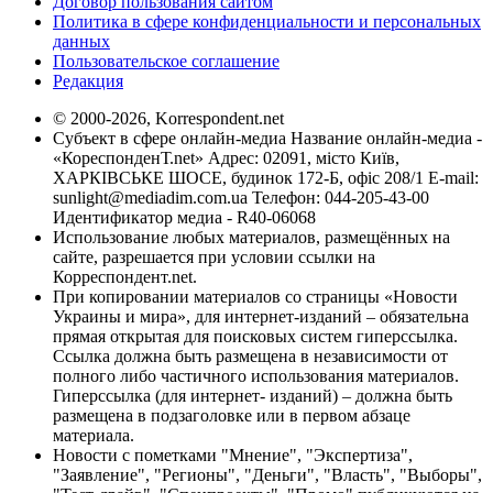
Договор пользования сайтом
Политика в сфере конфиденциальности и персональных
данных
Пользовательское соглашение
Редакция
© 2000-2026, Korrespondent.net
Субъект в сфере онлайн-медиа Название онлайн-медиа -
«КореспонденТ.net» Адрес: 02091, місто Київ,
ХАРКІВСЬКЕ ШОСЕ, будинок 172-Б, офіс 208/1 E-mail:
sunlight@mediadim.com.ua
Телефон: 044-205-43-00
Идентификатор медиа - R40-06068
Использование любых материалов, размещённых на
сайте, разрешается при условии ссылки на
Корреспондент.net.
При копировании материалов со страницы «Новости
Украины и мира», для интернет-изданий – обязательна
прямая открытая для поисковых систем гиперссылка.
Ссылка должна быть размещена в независимости от
полного либо частичного использования материалов.
Гиперссылка (для интернет- изданий) – должна быть
размещена в подзаголовке или в первом абзаце
материала.
Новости с пометками "Мнение", "Экспертиза",
"Заявление", "Регионы", "Деньги", "Власть", "Выборы",