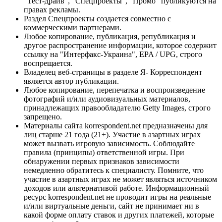
"Тест-драйв", "Спецпроекты", "Промо" публикуются на
правах рекламы.
Раздел Спецпроекты создается совместно с
коммерческими партнерами.
Любое копирование, публикация, републикация и
другое распространение информации, которое содержит
ссылку на "Интерфакс-Украина", EPA / UPG, строго
воспрещается.
Владелец веб-страницы в разделе Я- Корреспондент
является автор публикации.
Любое копирование, перепечатка и воспроизведение
фотографий и/или аудиовизуальных материалов,
принадлежащих правообладателю Getty Images, строго
запрещено.
Материалы сайта korrespondent.net предназначены для
лиц старше 21 года (21+). Участие в азартных играх
может вызвать игровую зависимость. Соблюдайте
правила (принципы) ответственной игры. При
обнаружении первых признаков зависимости
немедленно обратитесь к специалисту. Помните, что
участие в азартных играх не может являться источником
доходов или альтернативой работе. Информационный
ресурс korrespondent.net не проводит игры на реальные
и/или виртуальные деньги, сайт не принимает ни в
какой форме оплату ставок и других платежей, которые