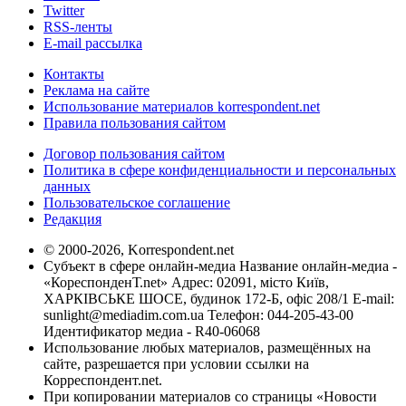
Twitter
RSS-ленты
E-mail рассылка
Контакты
Реклама на сайте
Использование материалов korrespondent.net
Правила пользования сайтом
Договор пользования сайтом
Политика в сфере конфиденциальности и персональных
данных
Пользовательское соглашение
Редакция
© 2000-2026, Korrespondent.net
Субъект в сфере онлайн-медиа Название онлайн-медиа -
«КореспонденТ.net» Адрес: 02091, місто Київ,
ХАРКІВСЬКЕ ШОСЕ, будинок 172-Б, офіс 208/1 E-mail:
sunlight@mediadim.com.ua
Телефон: 044-205-43-00
Идентификатор медиа - R40-06068
Использование любых материалов, размещённых на
сайте, разрешается при условии ссылки на
Корреспондент.net.
При копировании материалов со страницы «Новости