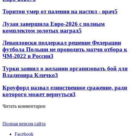
Торнтон умер от падения на настил - врач
5
Лузан завершила Евро-2026 с полным
комплектом золотых наград
5
Левандовски поддержал решение Федерации
футбола Польши не проводить матчи отбора к
ЧМ-2022 в России
3
Турки заявил о желании организовать бой для
Владимира Кличко
3
Кроуфорд назвал единственное сражение, ради
которого может вернуться
3
Читать комментарии
Полная версия сайта
Facebook