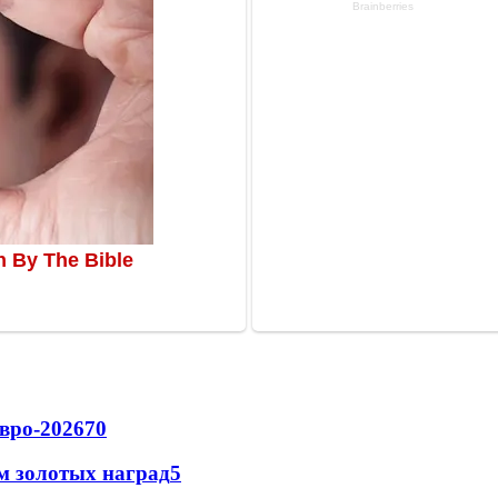
вро-2026
70
м золотых наград
5