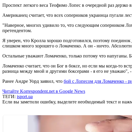
Проспект легкого веса Теофимо Лопес в очередной раз дерзко
Американец считает, что всех соперников украинца пугали лес
"Наверное, многих удивило то, что следующим соперником Лом
претендентом.
Я уверен, что Кролла хорошо подготовился, поэтому поединок
слишком много хорошего о Ломаченко. А он - ничто. Абсолютно
Остальные уважают Ломаченко, только потому что напуганы. Бо
Ломаченко считает, что он Бог в боксе, но если мы когда-то встр
разница между мной и другими боксерами - я его не уважаю", 
Ранее Андре Уорд заявил, что
бой с Лопесом для Ломаченко - р
Читайте Korrespondent.net в Google News
ТЕГИ:
isport.ua
Если вы заметили ошибку, выделите необходимый текст и нажми