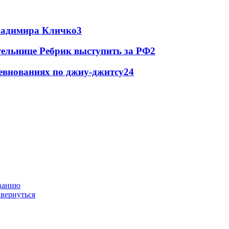
Владимира Кличко
3
ельнице Ребрик выступить за РФ
2
евнованиях по джиу-джитсу
2
4
ованию
 вернуться