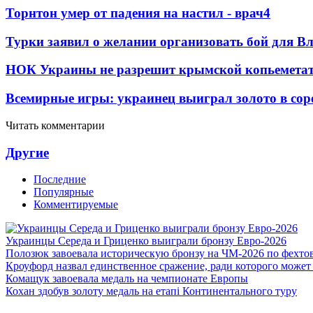
Торнтон умер от падения на настил - врач
4
Турки заявил о желании организовать бой для 
НОК Украины не разрешит крымской копьеметат
Всемирные игры: украинец выиграл золото в сор
Читать комментарии
Другие
Последние
Популярные
Комментируемые
Украинцы Середа и Гриценко выиграли бронзу Евро-2026
Полозюк завоевала историческую бронзу на ЧМ-2026 по фехт
Кроуфорд назвал единственное сражение, ради которого может
Комащук завоевала медаль на чемпионате Европы
Кохан здобув золоту медаль на етапі Континентального туру