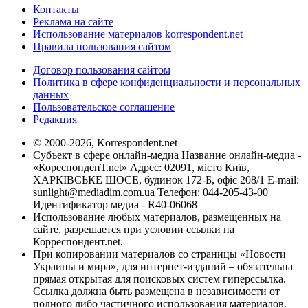
Контакты
Реклама на сайте
Использование материалов korrespondent.net
Правила пользования сайтом
Договор пользования сайтом
Политика в сфере конфиденциальности и персональных
данных
Пользовательское соглашение
Редакция
© 2000-2026, Korrespondent.net
Субъект в сфере онлайн-медиа Название онлайн-медиа -
«КореспонденТ.net» Адрес: 02091, місто Київ,
ХАРКІВСЬКЕ ШОСЕ, будинок 172-Б, офіс 208/1 E-mail:
sunlight@mediadim.com.ua
Телефон: 044-205-43-00
Идентификатор медиа - R40-06068
Использование любых материалов, размещённых на
сайте, разрешается при условии ссылки на
Корреспондент.net.
При копировании материалов со страницы «Новости
Украины и мира», для интернет-изданий – обязательна
прямая открытая для поисковых систем гиперссылка.
Ссылка должна быть размещена в независимости от
полного либо частичного использования материалов.