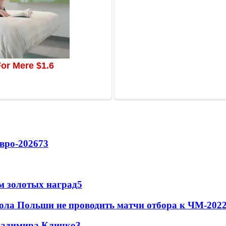
вро-2026
73
м золотых наград
5
ола Польши не проводить матчи отбора к ЧМ-2022
Владимира Кличко
3