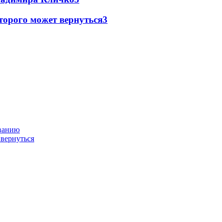
торого может вернуться
3
ованию
 вернуться