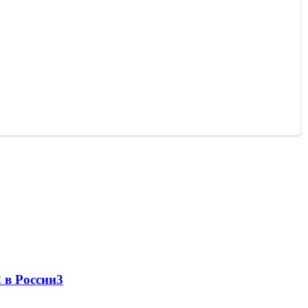
 в России
3