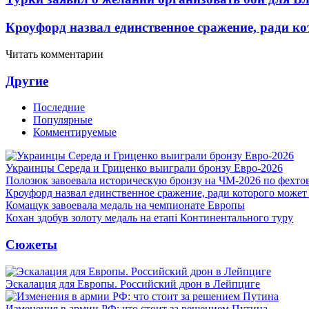
Кроуфорд назвал единственное сражение, ради ко
Читать комментарии
Другие
Последние
Популярные
Комментируемые
Украинцы Середа и Гриценко выиграли бронзу Евро-2026
Полозюк завоевала историческую бронзу на ЧМ-2026 по фехт
Кроуфорд назвал единственное сражение, ради которого может
Комащук завоевала медаль на чемпионате Европы
Кохан здобув золоту медаль на етапі Континентального туру
Сюжеты
Эскалация для Европы. Российский дрон в Лейпциге
Изменения в армии РФ: что стоит за решением Путина