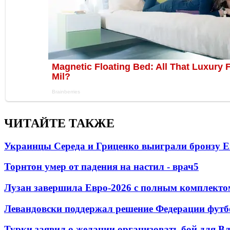
ЧИТАЙТЕ ТАКЖЕ
Украинцы Середа и Гриценко выиграли бронзу Е
Торнтон умер от падения на настил - врач
5
Лузан завершила Евро-2026 с полным комплекто
Левандовски поддержал решение Федерации футб
Турки заявил о желании организовать бой для 