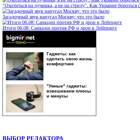
"Охотиться на лучника, а не на стрелу". Как Украине бороться 
Загадочный звук напугал Москву: что это было
Итоги 06.08: Санкции против РФ и дрон в Лейпциге
ВЫБОР РЕДАКТОРА