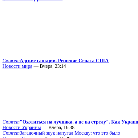
Сюжет
Адские санкции. Решение Сената США
Новости мира
— Вчера, 23:14
Сюжет
"Охотиться на лучника, а не на стрелу". Как Украи
Новости Украины
— Вчера, 16:38
Сюжет
Загадочный звук напугал Москву: что это было