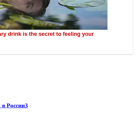
 в России
3