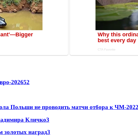
вро-2026
52
ола Польши не проводить матчи отбора к ЧМ-2022
Владимира Кличко
3
м золотых наград
3