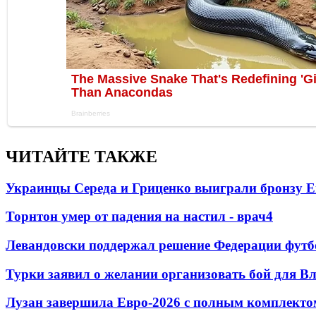
ЧИТАЙТЕ ТАКЖЕ
Украинцы Середа и Гриценко выиграли бронзу Е
Торнтон умер от падения на настил - врач
4
Левандовски поддержал решение Федерации футб
Турки заявил о желании организовать бой для 
Лузан завершила Евро-2026 с полным комплекто