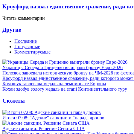
Кроуфорд назвал единственное сражение, ради ко
Читать комментарии
Другие
Последние
Популярные
Комментируемые
Украинцы Середа и Гриценко выиграли бронзу Евро-2026
Полозюк завоевала историческую бронзу на ЧМ-2026 по фехт
Кроуфорд назвал единственное сражение, ради которого может
Комащук завоевала медаль на чемпионате Европы
Кохан здобув золоту медаль на етапі Континентального туру
Сюжеты
Итоги 07.08: "Адские" санкции и "парад" дронов
Адские санкции. Решение Сената США