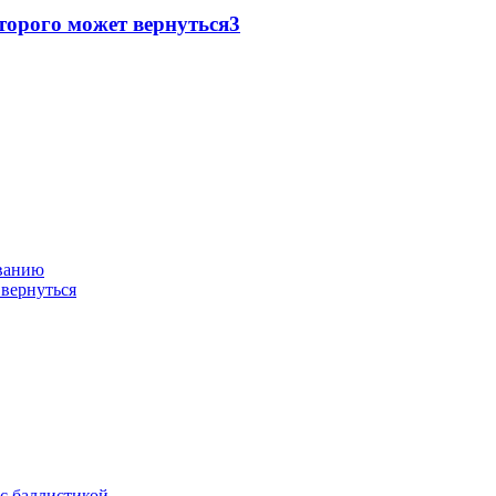
торого может вернуться
3
ованию
 вернуться