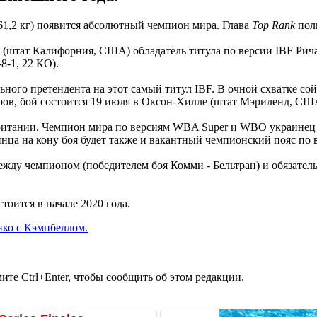
 61,2 кг) появится абсолютный чемпион мира. Глава
Top Rank
пол
е (штат Калифорния, США) обладатель титула по версии IBF Рича
-1, 22 КО).
льного претендента на этот самый титул IBF. В очной схватке с
ров, бой состоится 19 июля в Оксон-Хилле (штат Мэриленд, СШ
ритании. Чемпион мира по версиям WBA Super и WBO украинец В
инца на кону боя будет также и вакантный чемпионский пояс п
ежду чемпионом (победителем боя Комми - Бельтран) и обязател
тоится в начале 2020 года.
ко с Кэмпбеллом.
те Ctrl+Enter, чтобы сообщить об этом редакции.