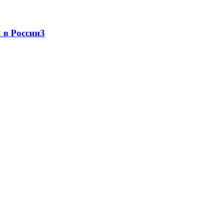
 в России
3