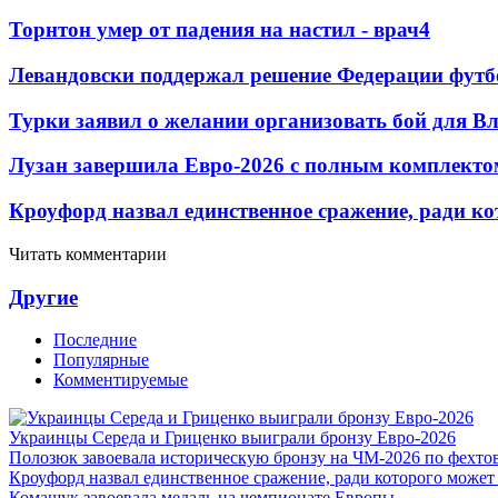
Торнтон умер от падения на настил - врач
4
Левандовски поддержал решение Федерации футб
Турки заявил о желании организовать бой для 
Лузан завершила Евро-2026 с полным комплекто
Кроуфорд назвал единственное сражение, ради ко
Читать комментарии
Другие
Последние
Популярные
Комментируемые
Украинцы Середа и Гриценко выиграли бронзу Евро-2026
Полозюк завоевала историческую бронзу на ЧМ-2026 по фехт
Кроуфорд назвал единственное сражение, ради которого может
Комащук завоевала медаль на чемпионате Европы