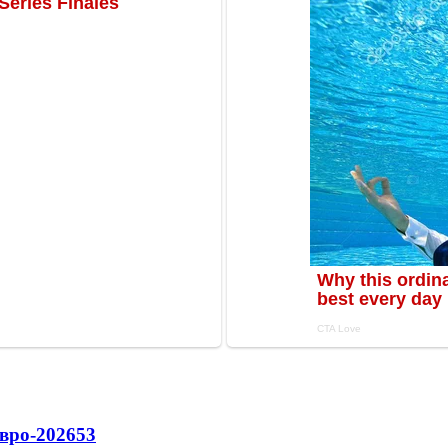
вро-2026
53