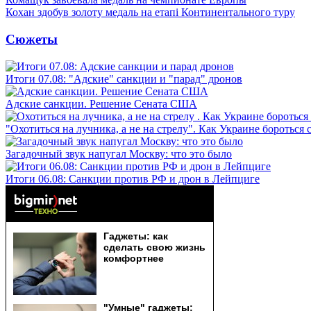
Кохан здобув золоту медаль на етапі Континентального туру
Сюжеты
Итоги 07.08: "Адские" санкции и "парад" дронов
Адские санкции. Решение Сената США
"Охотиться на лучника, а не на стрелу". Как Украине бороться 
Загадочный звук напугал Москву: что это было
Итоги 06.08: Санкции против РФ и дрон в Лейпциге