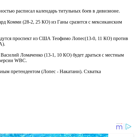
ностью расписал календарь титульных боев в дивизионе.
рд Комми (28-2, 25 КО) из Ганы сразится с мексиканским
ойдутся проспект из США Теофимо Лопес(13-0, 11 КО) против
А).
асилий Ломаченко (13-1, 10 КО) будет драться с местным
о версии WBC.
ьным претендентом (Лопес - Накатани). Схватка