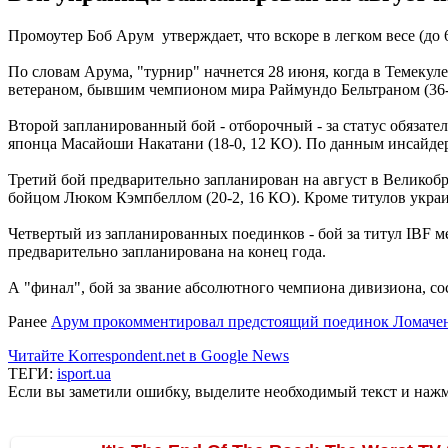
Промоутер Боб Арум утверждает, что вскоре в легком весе (до
По словам Арума, "турнир" начнется 28 июня, когда в Темекул
ветераном, бывшим чемпионом мира Раймундо Бельтраном (36-8
Второй запланированный бой - отборочный - за статус обязате
японца Масайоши Накатани (18-0, 12 КО). По данным инсайде
Третий бой предварительно запланирован на август в Великоб
бойцом Люком Кэмпбеллом (20-2, 16 КО). Кроме титулов укра
Четвертый из запланированных поединков - бой за титул IBF м
предварительно запланирована на конец года.
А "финал", бой за звание абсолютного чемпиона дивизиона, сос
Ранее
Арум прокомментировал предстоящий поединок Ломачен
Читайте Korrespondent.net в Google News
ТЕГИ:
isport.ua
Если вы заметили ошибку, выделите необходимый текст и нажми