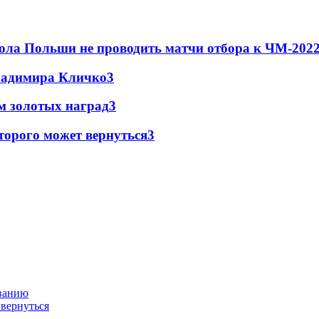
ола Польши не проводить матчи отбора к ЧМ-2022
Владимира Кличко
3
м золотых наград
3
торого может вернуться
3
ованию
 вернуться