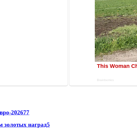
вро-2026
77
м золотых наград
5