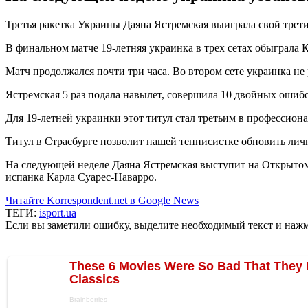
Третья ракетка Украины Даяна Ястремская выиграла свой третий
В финальном матче 19-летняя украинка в трех сетах обыграла К
Матч продолжался почти три часа. Во втором сете украинка не 
Ястремская 5 раз подала навылет, совершила 10 двойных ошибо
Для 19-летней украинки этот титул стал третьим в профессион
Титул в Страсбурге позволит нашей теннисистке обновить личн
На следующей неделе Даяна Ястремская выступит на Открытом
испанка Карла Суарес-Наварро.
Читайте Korrespondent.net в Google News
ТЕГИ:
isport.ua
Если вы заметили ошибку, выделите необходимый текст и нажми