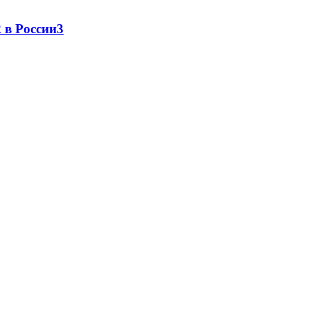
 в России
3