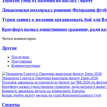
Торнтон умер от падения на настил - врач
4
Левандовски поддержал решение Федерации футб
Турки заявил о желании организовать бой для 
Кроуфорд назвал единственное сражение, ради ко
Читать комментарии
Другие
Последние
Популярные
Комментируемые
Украинцы Середа и Гриценко выиграли бронзу Евро-2026
Полозюк завоевала историческую бронзу на ЧМ-2026 по фехт
Кроуфорд назвал единственное сражение, ради которого может
Комащук завоевала медаль на чемпионате Европы
Кохан здобув золоту медаль на етапі Континентального туру
Сюжеты