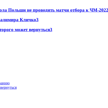
ола Польши не проводить матчи отбора к ЧМ-2022
Владимира Кличко
3
торого может вернуться
3
ованию
 вернуться