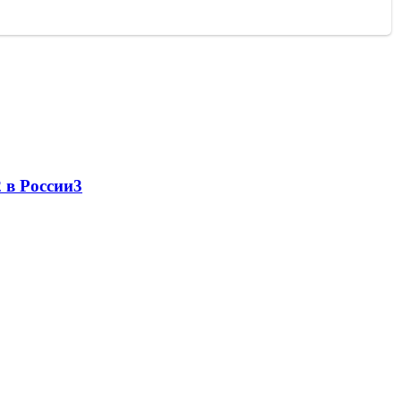
 в России
3