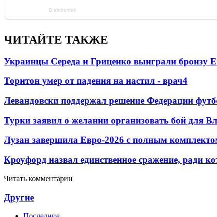
ЧИТАЙТЕ ТАКЖЕ
Украинцы Середа и Гриценко выиграли бронзу Е
Торнтон умер от падения на настил - врач
4
Левандовски поддержал решение Федерации футб
Турки заявил о желании организовать бой для 
Лузан завершила Евро-2026 с полным комплекто
Кроуфорд назвал единственное сражение, ради ко
Читать комментарии
Другие
Последние