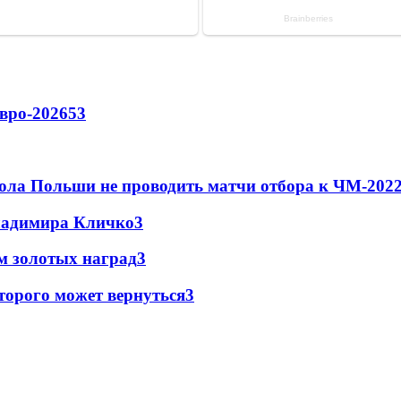
вро-2026
53
ола Польши не проводить матчи отбора к ЧМ-2022
Владимира Кличко
3
м золотых наград
3
торого может вернуться
3