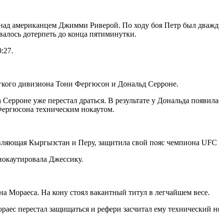
над американцем Джимми Риверой. По ходу боя Петр был дважды 
авалось дотерпеть до конца пятиминутки.
0:27.
егкого дивизиона Тони Фергюсон и Дональд Серроне.
Серроне уже перестал драться. В результате у Дональда появилась
 Фергюсона техническим нокаутом.
авляющая Кыргызстан и Перу, защитила свой пояс чемпиона UFC
 нокаутировала Джессику.
а Мораеса. На кону стоял вакантный титул в легчайшем весе.
ораес перестал защищаться и рефери засчитал ему технический н