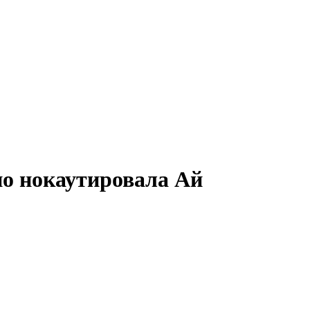
но нокаутировала Ай
.