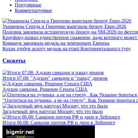
Популярные
Комментируемые
Украинцы Середа и Гриценко выиграли бронзу Евро-2026
Полозюк завоевала историческую бронзу на ЧМ-2026 по фехт
Кроуфорд назвал единственное сражение, ради которого может
Комащук завоевала медаль на чемпионате Европы
Кохан здобув золоту медаль на етапі Континентального туру
Сюжеты
Итоги 07.08: "Адские" санкции и "парад" дронов
Адские санкции. Решение Сената США
"Охотиться на лучника, а не на стрелу". Как Украине бороться 
Загадочный звук напугал Москву: что это было
Итоги 06.08: Санкции против РФ и дрон в Лейпциге