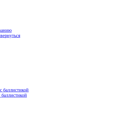
ованию
 вернуться
с баллистикой