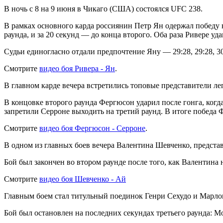
В ночь с 8 на 9 июня в Чикаго (США) состоялся UFC 238.
В рамках основного карда россиянин Петр Ян одержал победу 
раунда, и за 20 секунд — до конца второго. Оба раза Ривере уд
Судьи единогласно отдали предпочтение Яну — 29:28, 29:28, 3
Смотрите
видео боя Ривера - Ян
.
В главном карде вечера встретились топовые представители л
В концовке второго раунда Фергюсон ударил после гонга, когда 
запретили Серроне выходить на третий раунд. В итоге победа
Смотрите
видео боя Фергюсон - Серроне
.
В одном из главных боев вечера Валентина Шевченко, предст
Бой был закончен во втором раунде после того, как Валентина
Смотрите
видео боя Шевченко - Ай
Главным боем стал титульный поединок Генри Сехудо и Марлон
Бой был остановлен на последних секундах третьего раунда: М