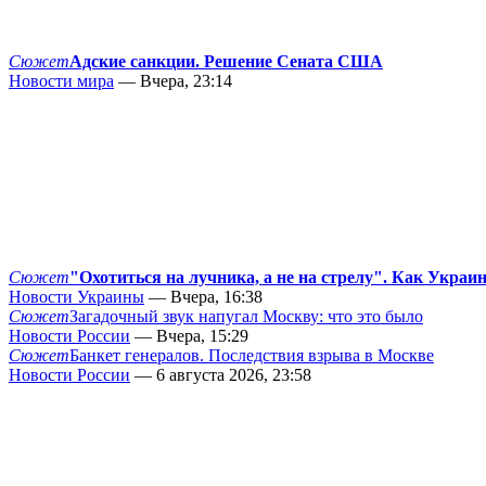
Сюжет
Адские санкции. Решение Сената США
Новости мира
— Вчера, 23:14
Сюжет
"Охотиться на лучника, а не на стрелу". Как Украи
Новости Украины
— Вчера, 16:38
Сюжет
Загадочный звук напугал Москву: что это было
Новости России
— Вчера, 15:29
Сюжет
Банкет генералов. Последствия взрыва в Москве
Новости России
— 6 августа 2026, 23:58