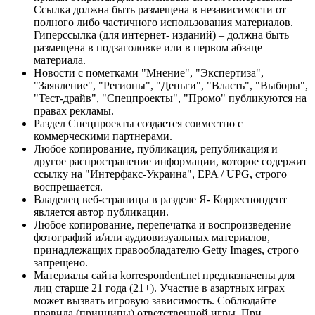
Ссылка должна быть размещена в независимости от
полного либо частичного использования материалов.
Гиперссылка (для интернет- изданий) – должна быть
размещена в подзаголовке или в первом абзаце
материала.
Новости с пометками "Мнение", "Экспертиза",
"Заявление", "Регионы", "Деньги", "Власть", "Выборы",
"Тест-драйв", "Спецпроекты", "Промо" публикуются на
правах рекламы.
Раздел Спецпроекты создается совместно с
коммерческими партнерами.
Любое копирование, публикация, републикация и
другое распространение информации, которое содержит
ссылку на "Интерфакс-Украина", EPA / UPG, строго
воспрещается.
Владелец веб-страницы в разделе Я- Корреспондент
является автор публикации.
Любое копирование, перепечатка и воспроизведение
фотографий и/или аудиовизуальных материалов,
принадлежащих правообладателю Getty Images, строго
запрещено.
Материалы сайта korrespondent.net предназначены для
лиц старше 21 года (21+). Участие в азартных играх
может вызвать игровую зависимость. Соблюдайте
правила (принципы) ответственной игры. При