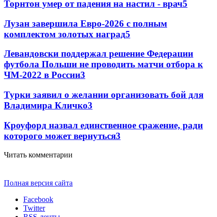
Торнтон умер от падения на настил - врач
5
Лузан завершила Евро-2026 с полным
комплектом золотых наград
5
Левандовски поддержал решение Федерации
футбола Польши не проводить матчи отбора к
ЧМ-2022 в России
3
Турки заявил о желании организовать бой для
Владимира Кличко
3
Кроуфорд назвал единственное сражение, ради
которого может вернуться
3
Читать комментарии
Полная версия сайта
Facebook
Twitter
RSS-ленты