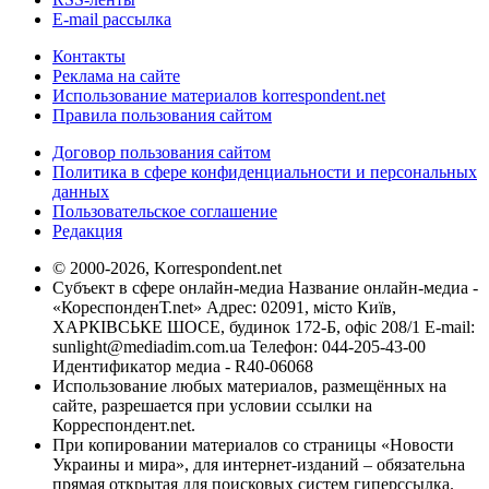
E-mail рассылка
Контакты
Реклама на сайте
Использование материалов korrespondent.net
Правила пользования сайтом
Договор пользования сайтом
Политика в сфере конфиденциальности и персональных
данных
Пользовательское соглашение
Редакция
© 2000-2026, Korrespondent.net
Субъект в сфере онлайн-медиа Название онлайн-медиа -
«КореспонденТ.net» Адрес: 02091, місто Київ,
ХАРКІВСЬКЕ ШОСЕ, будинок 172-Б, офіс 208/1 E-mail:
sunlight@mediadim.com.ua
Телефон: 044-205-43-00
Идентификатор медиа - R40-06068
Использование любых материалов, размещённых на
сайте, разрешается при условии ссылки на
Корреспондент.net.
При копировании материалов со страницы «Новости
Украины и мира», для интернет-изданий – обязательна
прямая открытая для поисковых систем гиперссылка.