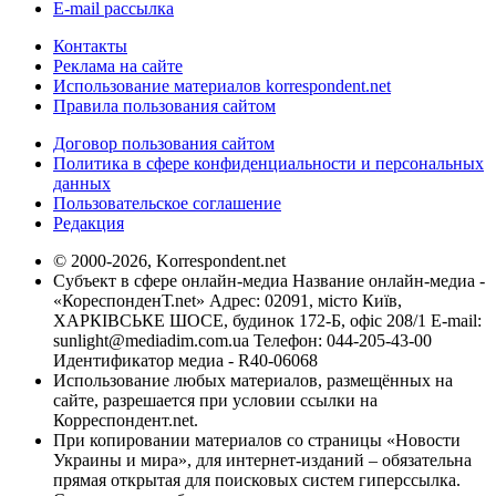
E-mail рассылка
Контакты
Реклама на сайте
Использование материалов korrespondent.net
Правила пользования сайтом
Договор пользования сайтом
Политика в сфере конфиденциальности и персональных
данных
Пользовательское соглашение
Редакция
© 2000-2026, Korrespondent.net
Субъект в сфере онлайн-медиа Название онлайн-медиа -
«КореспонденТ.net» Адрес: 02091, місто Київ,
ХАРКІВСЬКЕ ШОСЕ, будинок 172-Б, офіс 208/1 E-mail:
sunlight@mediadim.com.ua
Телефон: 044-205-43-00
Идентификатор медиа - R40-06068
Использование любых материалов, размещённых на
сайте, разрешается при условии ссылки на
Корреспондент.net.
При копировании материалов со страницы «Новости
Украины и мира», для интернет-изданий – обязательна
прямая открытая для поисковых систем гиперссылка.