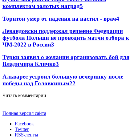
комплектом золотых наград
5
Торнтон умер от падения на настил - врач
4
Левандовски поддержал решение Федерации
футбола Польши не проводить матчи отбора к
ЧМ-2022 в России
3
Турки заявил о желании организовать бой для
Владимира Кличко
3
Альварес устроил большую вечеринку после
победы над Головкиным
2
2
Читать комментарии
Полная версия сайта
Facebook
Twitter
RSS-ленты