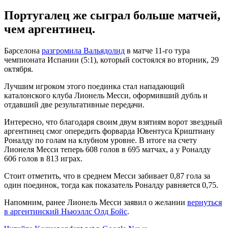
Португалец же сыграл больше матчей,
чем аргентинец.
Барселона
разгромила Вальядолид
в матче 11-го тура
чемпионата Испании (5:1), который состоялся во вторник, 29
октября.
Лучшим игроком этого поединка стал нападающий
каталонского клуба Лионель Месси, оформивший дубль и
отдавший две результативные передачи.
Интересно, что благодаря своим двум взятиям ворот звездный
аргентинец смог опередить форварда Ювентуса Криштиану
Роналду по голам на клубном уровне. В итоге на счету
Лионеля Месси теперь 608 голов в 695 матчах, а у Роналду
606 голов в 813 играх.
Стоит отметить, что в среднем Месси забивает 0,87 гола за
один поединок, тогда как показатель Роналду равняется 0,75.
Напомним, ранее Лионель Месси заявил о желании
вернуться
в аргентинский Ньюэллс Олд Бойс
.