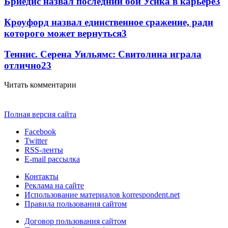
Бриедис назвал последний бой Усика в карьере
3
Кроуфорд назвал единственное сражение, ради
которого может вернуться
3
Теннис. Серена Уильямс: Свитолина играла
отлично
2
3
Читать комментарии
Полная версия сайта
Facebook
Twitter
RSS-ленты
E-mail рассылка
Контакты
Реклама на сайте
Использование материалов korrespondent.net
Правила пользования сайтом
Договор пользования сайтом