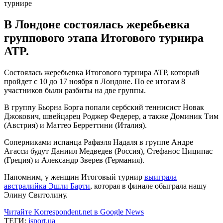
В Лондоне состоялась жеребьевка
группового этапа Итогового турнира
ATP.
Состоялась жеребьевка Итогового турнира ATP, который
пройдет с 10 до 17 ноября в Лондоне. По ее итогам 8
участников были разбиты на две группы.
В группу Бьорна Борга попали сербский теннисист Новак
Джокович, швейцарец Роджер Федерер, а также Доминик Тим
(Австрия) и Маттео Берреттини (Италия).
Соперниками испанца Рафаэля Надаля в группе Андре
Агасси будут Даниил Медведев (Россия), Стефанос Циципас
(Греция) и Александр Зверев (Германия).
Напомним, у женщин Итоговый турнир
выиграла
австралийка Эшли Барти
, которая в финале обыграла нашу
Элину Свитолину.
Читайте Korrespondent.net в Google News
ТЕГИ:
isport.ua