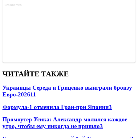
ЧИТАЙТЕ ТАКЖЕ
Украинцы Середа и Гриценко выиграли бронзу
Евро-2026
11
Формула-1 отменила Гран-при Японии
3
Промоутер Усика: Александр молился каждое
утро, чтобы ему никогда не пришло
3