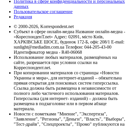
Политика в сфере конфиденциальности и персональных
данных
Пользовательское соглашение
Редакция
© 2000-2026, Korrespondent.net
Субъект в сфере онлайн-медиа Название онлайн-медиа -
«КореспонденТ.net» Адрес: 02091, місто Київ,
ХАРКІВСЬКЕ ШОСЕ, будинок 172-Б, офіс 208/1 E-mail:
sunlight@mediadim.com.ua
Телефон: 044-205-43-00
Идентификатор медиа - R40-06068
Использование любых материалов, размещённых на
сайте, разрешается при условии ссылки на
Корреспондент.net.
При копировании материалов со страницы «Новости
Украины и мира», для интернет-изданий – обязательна
прямая открытая для поисковых систем гиперссылка.
Ссылка должна быть размещена в независимости от
полного либо частичного использования материалов.
Гиперссылка (для интернет- изданий) – должна быть
размещена в подзаголовке или в первом абзаце
материала.
Новости с пометками "Мнение", "Экспертиза",
"Заявление", "Регионы", "Деньги", "Власть", "Выборы",
"Тест-драйв", "Спецпроекты", "Промо" публикуются на