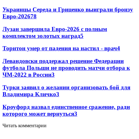
Украинцы Середа и Гриценко выиграли бронзу
Евро-2026
78
Лузан завершила Евро-2026 с полным
комплектом золотых наград
5
Торнтон умер от падения на настил - врач
4
Левандовски поддержал решение Федерации
футбола Польши не проводить матчи отбора к
ЧМ-2022 в России
3
Турки заявил о желании организовать бой для
Владимира Кличко
3
Кроуфорд назвал единственное сражение, ради
которого может вернуться
3
Читать комментарии