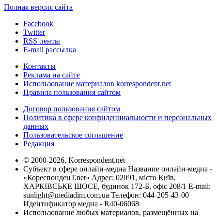
Полная версия сайта
Facebook
Twitter
RSS-ленты
E-mail рассылка
Контакты
Реклама на сайте
Использование материалов korrespondent.net
Правила пользования сайтом
Договор пользования сайтом
Политика в сфере конфиденциальности и персональных
данных
Пользовательское соглашение
Редакция
© 2000-2026, Korrespondent.net
Субъект в сфере онлайн-медиа Название онлайн-медиа -
«КореспонденТ.net» Адрес: 02091, місто Київ,
ХАРКІВСЬКЕ ШОСЕ, будинок 172-Б, офіс 208/1 E-mail:
sunlight@mediadim.com.ua
Телефон: 044-205-43-00
Идентификатор медиа - R40-06068
Использование любых материалов, размещённых на