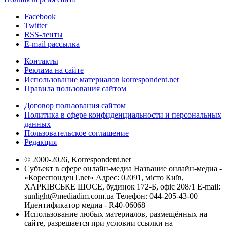
Facebook
Twitter
RSS-ленты
E-mail рассылка
Контакты
Реклама на сайте
Использование материалов korrespondent.net
Правила пользования сайтом
Договор пользования сайтом
Политика в сфере конфиденциальности и персональных
данных
Пользовательское соглашение
Редакция
© 2000-2026, Korrespondent.net
Субъект в сфере онлайн-медиа Название онлайн-медиа -
«КореспонденТ.net» Адрес: 02091, місто Київ,
ХАРКІВСЬКЕ ШОСЕ, будинок 172-Б, офіс 208/1 E-mail:
sunlight@mediadim.com.ua
Телефон: 044-205-43-00
Идентификатор медиа - R40-06068
Использование любых материалов, размещённых на
сайте, разрешается при условии ссылки на