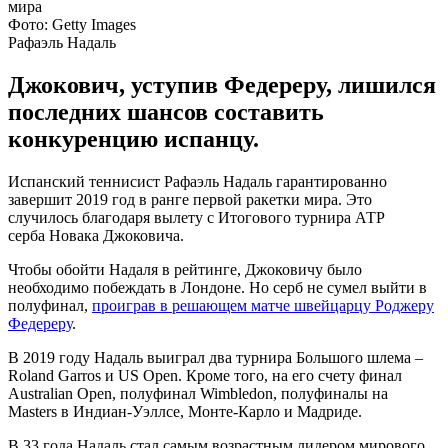
Фото: Getty Images
Рафаэль Надаль
Джокович, уступив Федереру, лишился
последних шансов составить
конкуренцию испанцу.
Испанский теннисист Рафаэль Надаль гарантированно
завершит 2019 год в ранге первой ракетки мира. Это
случилось благодаря вылету с Итогового турнира АТР
серба Новака Джоковича.
Чтобы обойти Надаля в рейтинге, Джоковичу было
необходимо побеждать в Лондоне. Но серб не сумел выйти в
полуфинал,
проиграв в решающем матче швейцарцу Роджеру
Федереру
.
В 2019 году Надаль выиграл два турнира Большого шлема –
Roland Garros и US Open. Кроме того, на его счету финал
Australian Open, полуфинал Wimbledon, полуфиналы на
Masters в Индиан-Уэллсе, Монте-Карло и Мадриде.
В 33 года Надаль стал самым возрастным лидером мирового