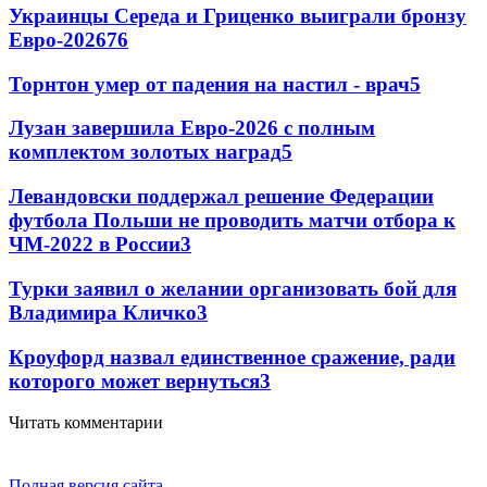
Украинцы Середа и Гриценко выиграли бронзу
Евро-2026
76
Торнтон умер от падения на настил - врач
5
Лузан завершила Евро-2026 с полным
комплектом золотых наград
5
Левандовски поддержал решение Федерации
футбола Польши не проводить матчи отбора к
ЧМ-2022 в России
3
Турки заявил о желании организовать бой для
Владимира Кличко
3
Кроуфорд назвал единственное сражение, ради
которого может вернуться
3
Читать комментарии
Полная версия сайта