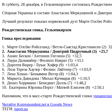
В субботу, 28 декабря, в Гельзенкирхене состоялась Рождествен
Сборная Украины в составе Анастасии Меркушиной и Дмитрия 
Лучший результат показал норвежский дуэт Марте Олсбю Ройс
Рождественская гонка, Гельзенкирхен
Гонка преследования
1. Марте Олсбю Ройселанд / Ветле-Сьястад Кристиансен (2) 32
2. Анастасия Меркушина / Дмитрий Пидручный (3) +25,7
3. Анаис Бескон / Антонин Гигонна (5) +32,5
4. Лаура Дальмайер / Филипп Наврат (5) +33,1
5. Доротея Вирер / Лукас Хофер (9) +1:03,4
6. Лиза Тереза Хаузер / Феликс Ляйтнер (7) +1:03,9
7. Лена Хекки / Беньямин Вегер (8) +1:04,3
8. Маркета Давидова / Михал Крчмарж (8) +1:10,5
9. Дениз Херрманн / Бенедикт Долль (7) +1:48,2
10. Екатерина Юрлова-Перхт / Матвей Елисеев (8) +2:50,1
Напомним, что в масс-старте Рождественской гонки
украинский
Читайте Korrespondent.net в Google News
ТЕГИ:
isport.ua