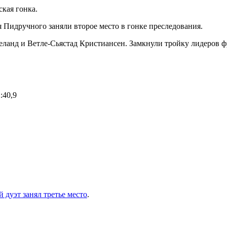
ская гонка.
Пидручного заняли второе место в гонке преследования.
еланд и Ветле-Сьястад Кристиансен. Замкнули тройку лидеров 
:40,9
 дуэт занял третье место
.