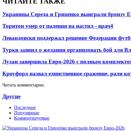
ЧИТАЙТЕ ТАКЖЕ
Украинцы Середа и Гриценко выиграли бронзу Е
Торнтон умер от падения на настил - врач
4
Левандовски поддержал решение Федерации футб
Турки заявил о желании организовать бой для 
Лузан завершила Евро-2026 с полным комплекто
Кроуфорд назвал единственное сражение, ради ко
Читать комментарии
Другие
Последние
Популярные
Комментируемые