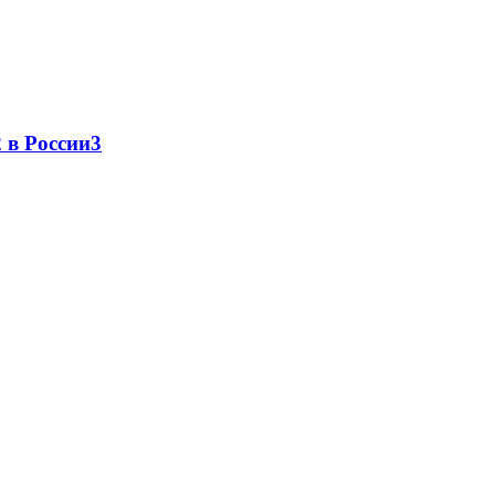
 в России
3