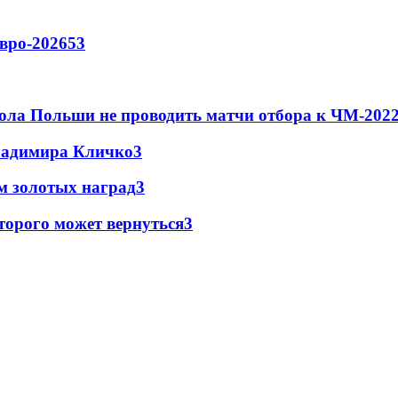
вро-2026
53
ола Польши не проводить матчи отбора к ЧМ-2022
Владимира Кличко
3
м золотых наград
3
торого может вернуться
3