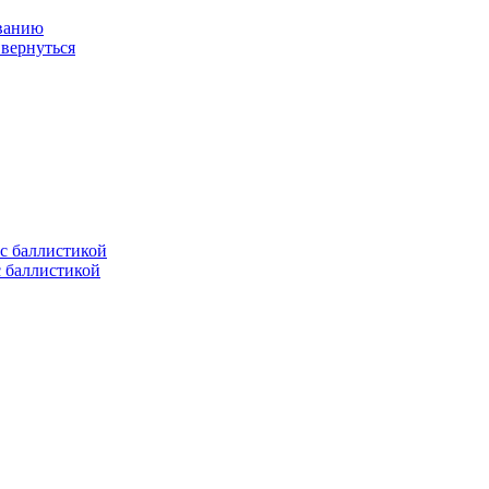
ованию
 вернуться
с баллистикой