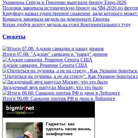
Украинцы Середа и Гриценко выиграли бронзу Евро-2026
Полозюк завоевала историческую бронзу на ЧМ-2026 по фехт
Кроуфорд назвал единственное сражение, ради которого может
Комащук завоевала медаль на чемпионате Европы
Кохан здобув золоту медаль на етапі Континентального туру
Сюжеты
Итоги 07.08: "Адские" санкции и "парад" дронов
Адские санкции. Решение Сената США
"Охотиться на лучника, а не на стрелу". Как Украине бороться 
Загадочный звук напугал Москву: что это было
Итоги 06.08: Санкции против РФ и дрон в Лейпциге