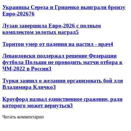
Украинцы Середа и Гриценко выиграли бронзу
Евро-2026
76
Лузан завершила Евро-2026 с полным
комплектом золотых наград
5
Торнтон умер от падения на настил - врач
4
Левандовски поддержал решение Федерации
футбола Польши не проводить матчи отбора к
ЧМ-2022 в России
3
Турки заявил о желании организовать бой для
Владимира Кличко
3
Кроуфорд назвал единственное сражение, ради
которого может вернуться
3
Читать комментарии