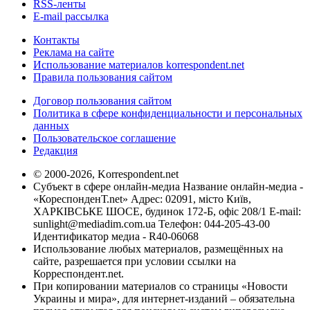
RSS-ленты
E-mail рассылка
Контакты
Реклама на сайте
Использование материалов korrespondent.net
Правила пользования сайтом
Договор пользования сайтом
Политика в сфере конфиденциальности и персональных
данных
Пользовательское соглашение
Редакция
© 2000-2026, Korrespondent.net
Субъект в сфере онлайн-медиа Название онлайн-медиа -
«КореспонденТ.net» Адрес: 02091, місто Київ,
ХАРКІВСЬКЕ ШОСЕ, будинок 172-Б, офіс 208/1 E-mail:
sunlight@mediadim.com.ua
Телефон: 044-205-43-00
Идентификатор медиа - R40-06068
Использование любых материалов, размещённых на
сайте, разрешается при условии ссылки на
Корреспондент.net.
При копировании материалов со страницы «Новости
Украины и мира», для интернет-изданий – обязательна