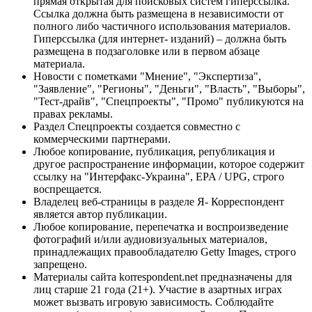
прямая открытая для поисковых систем гиперссылка.
Ссылка должна быть размещена в независимости от
полного либо частичного использования материалов.
Гиперссылка (для интернет- изданий) – должна быть
размещена в подзаголовке или в первом абзаце
материала.
Новости с пометками "Мнение", "Экспертиза",
"Заявление", "Регионы", "Деньги", "Власть", "Выборы",
"Тест-драйв", "Спецпроекты", "Промо" публикуются на
правах рекламы.
Раздел Спецпроекты создается совместно с
коммерческими партнерами.
Любое копирование, публикация, републикация и
другое распространение информации, которое содержит
ссылку на "Интерфакс-Украина", EPA / UPG, строго
воспрещается.
Владелец веб-страницы в разделе Я- Корреспондент
является автор публикации.
Любое копирование, перепечатка и воспроизведение
фотографий и/или аудиовизуальных материалов,
принадлежащих правообладателю Getty Images, строго
запрещено.
Материалы сайта korrespondent.net предназначены для
лиц старше 21 года (21+). Участие в азартных играх
может вызвать игровую зависимость. Соблюдайте