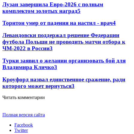
Лузан завершила Евро-2026 с полным
комплектом золотых наград
5
Торнтон умер от падения на настил - врач
4
Левандовски поддержал решение Федерации
футбола Польши не проводить матчи отбора к
ЧМ-2022 в России
3
Турки заявил о желании организовать бой для
Владимира Кличко
3
Кроуфорд назвал единственное сражение, ради
которого может вернуться
3
Читать комментарии
Полная версия сайта
Facebook
Twitter