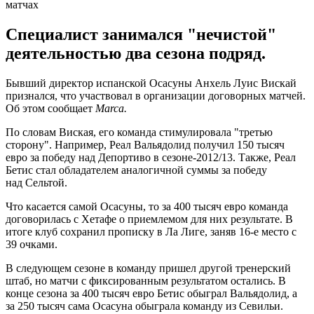
Специалист занимался "нечистой"
деятельностью два сезона подряд.
Бывший директор испанской Осасуны Анхель Луис Вискай
признался, что участвовал в организации договорных матчей.
Об этом сообщает
Marca.
По словам Виская, его команда стимулировала "третью
сторону". Например, Реал Вальядолид получил 150 тысяч
евро за победу над Депортиво в сезоне-2012/13. Также, Реал
Бетис стал обладателем аналогичной суммы за победу
над Сельтой.
Что касается самой Осасуны, то за 400 тысяч евро команда
договорилась с Хетафе о приемлемом для них результате. В
итоге клуб сохранил прописку в Ла Лиге, заняв 16-е место с
39 очками.
В следующем сезоне в команду пришел другой тренерский
штаб, но матчи с фиксированным результатом остались. В
конце сезона за 400 тысяч евро Бетис обыграл Вальядолид, а
за 250 тысяч сама Осасуна обыграла команду из Севильи.