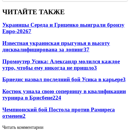
ЧИТАЙТЕ ТАКЖЕ
Украинцы Середа и Гриценко выиграли бронзу
Евро-2026
7
Известная украинская прыгунья в высоту
дисквалифицирована за допинг
3
7
Промоутер Усика: Александр молился каждое
утро, чтобы ему никогда не пришло
3
Бриедис назвал последний бой Усика в карьере
3
Костюк узнала свою соперницу в квалификации
турнира в Брисбене
2
24
Чемпионский бой Постола против Рамиреса
отменен
2
Читать комментарии