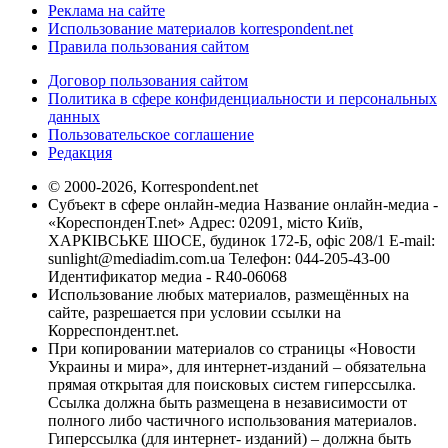
Реклама на сайте
Использование материалов korrespondent.net
Правила пользования сайтом
Договор пользования сайтом
Политика в сфере конфиденциальности и персональных
данных
Пользовательское соглашение
Редакция
© 2000-2026, Korrespondent.net
Субъект в сфере онлайн-медиа Название онлайн-медиа -
«КореспонденТ.net» Адрес: 02091, місто Київ,
ХАРКІВСЬКЕ ШОСЕ, будинок 172-Б, офіс 208/1 E-mail:
sunlight@mediadim.com.ua
Телефон: 044-205-43-00
Идентификатор медиа - R40-06068
Использование любых материалов, размещённых на
сайте, разрешается при условии ссылки на
Корреспондент.net.
При копировании материалов со страницы «Новости
Украины и мира», для интернет-изданий – обязательна
прямая открытая для поисковых систем гиперссылка.
Ссылка должна быть размещена в независимости от
полного либо частичного использования материалов.
Гиперссылка (для интернет- изданий) – должна быть