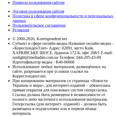
Правила пользования сайтом
Договор пользования сайтом
Политика в сфере конфиденциальности и персональных
данных
Пользовательское соглашение
Редакция
© 2000-2026, Korrespondent.net
Субъект в сфере онлайн-медиа Название онлайн-медиа -
«КореспонденТ.net» Адрес: 02091, місто Київ,
ХАРКІВСЬКЕ ШОСЕ, будинок 172-Б, офіс 208/1 E-mail:
sunlight@mediadim.com.ua
Телефон: 044-205-43-00
Идентификатор медиа - R40-06068
Использование любых материалов, размещённых на
сайте, разрешается при условии ссылки на
Корреспондент.net.
При копировании материалов со страницы «Новости
Украины и мира», для интернет-изданий – обязательна
прямая открытая для поисковых систем гиперссылка.
Ссылка должна быть размещена в независимости от
полного либо частичного использования материалов.
Гиперссылка (для интернет- изданий) – должна быть
размещена в подзаголовке или в первом абзаце
материала.