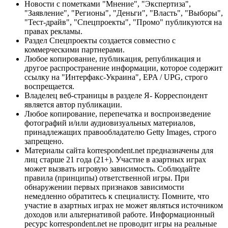
Новости с пометками "Мнение", "Экспертиза",
"Заявление", "Регионы", "Деньги", "Власть", "Выборы",
"Тест-драйв", "Спецпроекты", "Промо" публикуются на
правах рекламы.
Раздел Спецпроекты создается совместно с
коммерческими партнерами.
Любое копирование, публикация, републикация и
другое распространение информации, которое содержит
ссылку на "Интерфакс-Украина", EPA / UPG, строго
воспрещается.
Владелец веб-страницы в разделе Я- Корреспондент
является автор публикации.
Любое копирование, перепечатка и воспроизведение
фотографий и/или аудиовизуальных материалов,
принадлежащих правообладателю Getty Images, строго
запрещено.
Материалы сайта korrespondent.net предназначены для
лиц старше 21 года (21+). Участие в азартных играх
может вызвать игровую зависимость. Соблюдайте
правила (принципы) ответственной игры. При
обнаружении первых признаков зависимости
немедленно обратитесь к специалисту. Помните, что
участие в азартных играх не может являться источником
доходов или альтернативой работе. Информационный
ресурс korrespondent.net не проводит игры на реальные