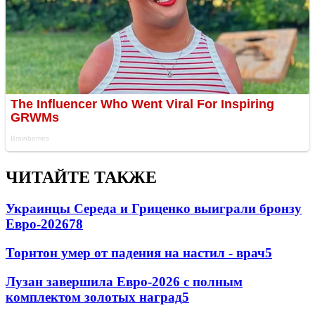
ЧИТАЙТЕ ТАКЖЕ
Украинцы Середа и Гриценко выиграли бронзу
Евро-2026
78
Торнтон умер от падения на настил - врач
5
Лузан завершила Евро-2026 с полным
комплектом золотых наград
5