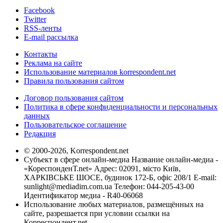
Facebook
Twitter
RSS-ленты
E-mail рассылка
Контакты
Реклама на сайте
Использование материалов korrespondent.net
Правила пользования сайтом
Договор пользования сайтом
Политика в сфере конфиденциальности и персональных
данных
Пользовательское соглашение
Редакция
© 2000-2026, Korrespondent.net
Субъект в сфере онлайн-медиа Название онлайн-медиа -
«КореспонденТ.net» Адрес: 02091, місто Київ,
ХАРКІВСЬКЕ ШОСЕ, будинок 172-Б, офіс 208/1 E-mail:
sunlight@mediadim.com.ua
Телефон: 044-205-43-00
Идентификатор медиа - R40-06068
Использование любых материалов, размещённых на
сайте, разрешается при условии ссылки на
Корреспондент.net.