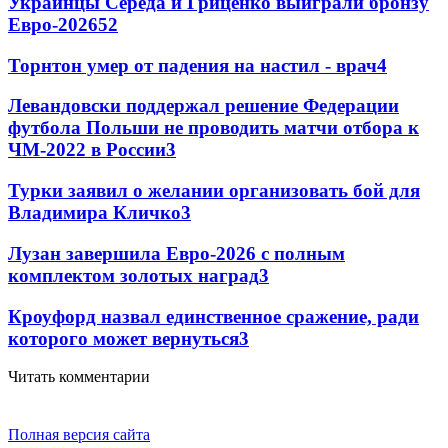
Украинцы Середа и Гриценко выиграли бронзу
Евро-2026
52
Торнтон умер от падения на настил - врач
4
Левандовски поддержал решение Федерации
футбола Польши не проводить матчи отбора к
ЧМ-2022 в России
3
Турки заявил о желании организовать бой для
Владимира Кличко
3
Лузан завершила Евро-2026 с полным
комплектом золотых наград
3
Кроуфорд назвал единственное сражение, ради
которого может вернуться
3
Читать комментарии
Полная версия сайта