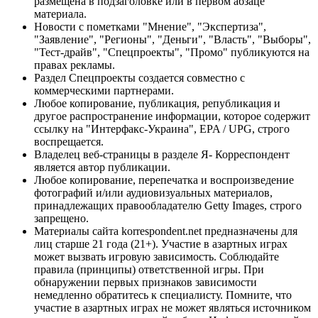
размещена в подзаголовке или в первом абзаце
материала.
Новости с пометками "Мнение", "Экспертиза",
"Заявление", "Регионы", "Деньги", "Власть", "Выборы",
"Тест-драйв", "Спецпроекты", "Промо" публикуются на
правах рекламы.
Раздел Спецпроекты создается совместно с
коммерческими партнерами.
Любое копирование, публикация, републикация и
другое распространение информации, которое содержит
ссылку на "Интерфакс-Украина", EPA / UPG, строго
воспрещается.
Владелец веб-страницы в разделе Я- Корреспондент
является автор публикации.
Любое копирование, перепечатка и воспроизведение
фотографий и/или аудиовизуальных материалов,
принадлежащих правообладателю Getty Images, строго
запрещено.
Материалы сайта korrespondent.net предназначены для
лиц старше 21 года (21+). Участие в азартных играх
может вызвать игровую зависимость. Соблюдайте
правила (принципы) ответственной игры. При
обнаружении первых признаков зависимости
немедленно обратитесь к специалисту. Помните, что
участие в азартных играх не может являться источником