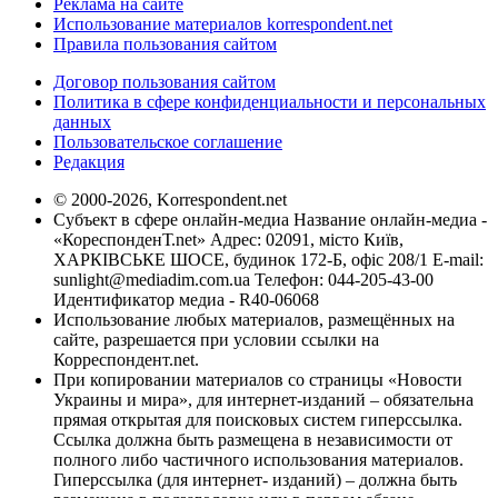
Реклама на сайте
Использование материалов korrespondent.net
Правила пользования сайтом
Договор пользования сайтом
Политика в сфере конфиденциальности и персональных
данных
Пользовательское соглашение
Редакция
© 2000-2026, Korrespondent.net
Субъект в сфере онлайн-медиа Название онлайн-медиа -
«КореспонденТ.net» Адрес: 02091, місто Київ,
ХАРКІВСЬКЕ ШОСЕ, будинок 172-Б, офіс 208/1 E-mail:
sunlight@mediadim.com.ua
Телефон: 044-205-43-00
Идентификатор медиа - R40-06068
Использование любых материалов, размещённых на
сайте, разрешается при условии ссылки на
Корреспондент.net.
При копировании материалов со страницы «Новости
Украины и мира», для интернет-изданий – обязательна
прямая открытая для поисковых систем гиперссылка.
Ссылка должна быть размещена в независимости от
полного либо частичного использования материалов.
Гиперссылка (для интернет- изданий) – должна быть