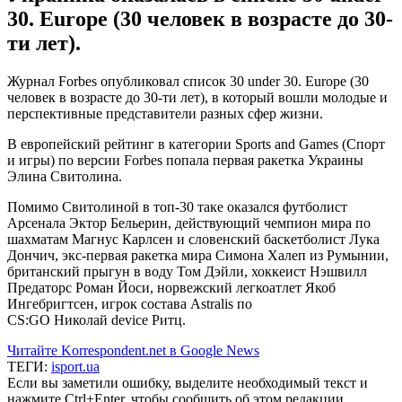
30. Europe (30 человек в возрасте до 30-
ти лет).
Журнал Forbes опубликовал список 30 under 30. Europe (30
человек в возрасте до 30-ти лет), в который вошли молодые и
перспективные представители разных сфер жизни.
В европейский рейтинг в категории Sports and Games (Спорт
и игры) по версии Forbes попала первая ракетка Украины
Элина Свитолина.
Помимо Свитолиной в топ-30 таке оказался футболист
Арсенала Эктор Бельерин, действующий чемпион мира по
шахматам Магнус Карлсен и словенский баскетболист Лука
Дончич, экс-первая ракетка мира Симона Халеп из Румынии,
британский прыгун в воду Том Дэйли, хоккеист Нэшвилл
Предаторс Роман Йоси, норвежский легкоатлет Якоб
Ингебригтсен, игрок состава Astralis по
CS:GO Николай device Ритц.
Читайте Korrespondent.net в Google News
ТЕГИ:
isport.ua
Если вы заметили ошибку, выделите необходимый текст и
нажмите Ctrl+Enter, чтобы сообщить об этом редакции.