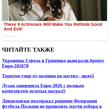
ЧИТАЙТЕ ТАКЖЕ
Украинцы Середа и Гриценко выиграли бронзу
Евро-2026
78
Торнтон умер от падения на настил - врач
5
Лузан завершила Евро-2026 с полным
комплектом золотых наград
5
Левандовски поддержал решение Федерации
футбола Польши не проводить матчи отбора к