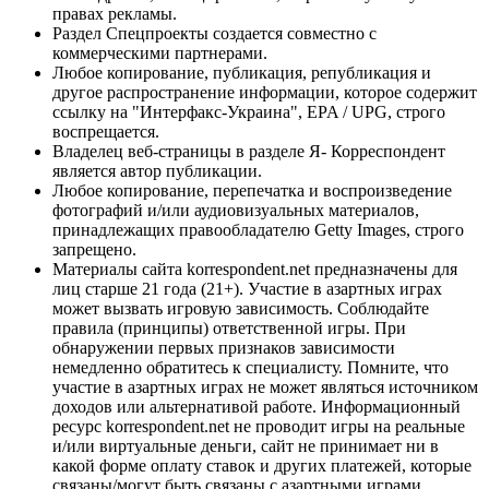
правах рекламы.
Раздел Спецпроекты создается совместно с
коммерческими партнерами.
Любое копирование, публикация, републикация и
другое распространение информации, которое содержит
ссылку на "Интерфакс-Украина", EPA / UPG, строго
воспрещается.
Владелец веб-страницы в разделе Я- Корреспондент
является автор публикации.
Любое копирование, перепечатка и воспроизведение
фотографий и/или аудиовизуальных материалов,
принадлежащих правообладателю Getty Images, строго
запрещено.
Материалы сайта korrespondent.net предназначены для
лиц старше 21 года (21+). Участие в азартных играх
может вызвать игровую зависимость. Соблюдайте
правила (принципы) ответственной игры. При
обнаружении первых признаков зависимости
немедленно обратитесь к специалисту. Помните, что
участие в азартных играх не может являться источником
доходов или альтернативой работе. Информационный
ресурс korrespondent.net не проводит игры на реальные
и/или виртуальные деньги, сайт не принимает ни в
какой форме оплату ставок и других платежей, которые
связаны/могут быть связаны с азартными играми,