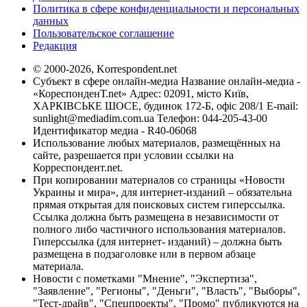
Политика в сфере конфиденциальности и персональных
данных
Пользовательское соглашение
Редакция
© 2000-2026, Korrespondent.net
Субъект в сфере онлайн-медиа Название онлайн-медиа -
«КореспонденТ.net» Адрес: 02091, місто Київ,
ХАРКІВСЬКЕ ШОСЕ, будинок 172-Б, офіс 208/1 E-mail:
sunlight@mediadim.com.ua
Телефон: 044-205-43-00
Идентификатор медиа - R40-06068
Использование любых материалов, размещённых на
сайте, разрешается при условии ссылки на
Корреспондент.net.
При копировании материалов со страницы «Новости
Украины и мира», для интернет-изданий – обязательна
прямая открытая для поисковых систем гиперссылка.
Ссылка должна быть размещена в независимости от
полного либо частичного использования материалов.
Гиперссылка (для интернет- изданий) – должна быть
размещена в подзаголовке или в первом абзаце
материала.
Новости с пометками "Мнение", "Экспертиза",
"Заявление", "Регионы", "Деньги", "Власть", "Выборы",
"Тест-драйв", "Спецпроекты", "Промо" публикуются на