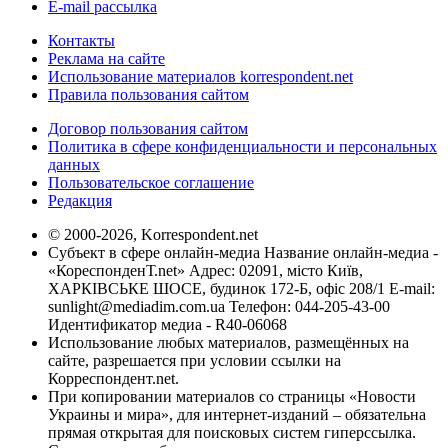
E-mail рассылка
Контакты
Реклама на сайте
Использование материалов korrespondent.net
Правила пользования сайтом
Договор пользования сайтом
Политика в сфере конфиденциальности и персональных
данных
Пользовательское соглашение
Редакция
© 2000-2026, Korrespondent.net
Субъект в сфере онлайн-медиа Название онлайн-медиа -
«КореспонденТ.net» Адрес: 02091, місто Київ,
ХАРКІВСЬКЕ ШОСЕ, будинок 172-Б, офіс 208/1 E-mail:
sunlight@mediadim.com.ua
Телефон: 044-205-43-00
Идентификатор медиа - R40-06068
Использование любых материалов, размещённых на
сайте, разрешается при условии ссылки на
Корреспондент.net.
При копировании материалов со страницы «Новости
Украины и мира», для интернет-изданий – обязательна
прямая открытая для поисковых систем гиперссылка.