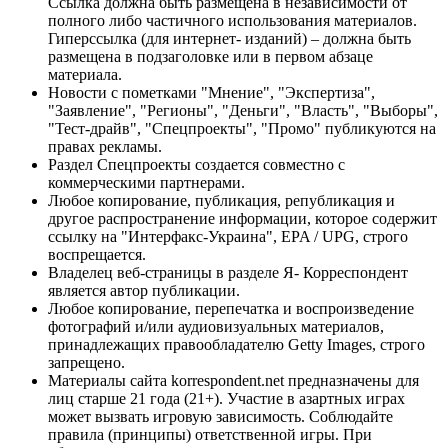
Ссылка должна быть размещена в независимости от
полного либо частичного использования материалов.
Гиперссылка (для интернет- изданий) – должна быть
размещена в подзаголовке или в первом абзаце
материала.
Новости с пометками "Мнение", "Экспертиза",
"Заявление", "Регионы", "Деньги", "Власть", "Выборы",
"Тест-драйв", "Спецпроекты", "Промо" публикуются на
правах рекламы.
Раздел Спецпроекты создается совместно с
коммерческими партнерами.
Любое копирование, публикация, републикация и
другое распространение информации, которое содержит
ссылку на "Интерфакс-Украина", EPA / UPG, строго
воспрещается.
Владелец веб-страницы в разделе Я- Корреспондент
является автор публикации.
Любое копирование, перепечатка и воспроизведение
фотографий и/или аудиовизуальных материалов,
принадлежащих правообладателю Getty Images, строго
запрещено.
Материалы сайта korrespondent.net предназначены для
лиц старше 21 года (21+). Участие в азартных играх
может вызвать игровую зависимость. Соблюдайте
правила (принципы) ответственной игры. При