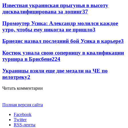
Известная украинская прыгунья в высоту
дисквалифицирована за допинг
3
7
Промоутер Усика: Александр молился каждое
утро, чтобы ему никогда не пришло
3
Бриедис назвал последний бой Усика в карьере
3
Костюк узнала свою соперницу в квалификации
турнира в Брисбене
2
24
Украинцы взяли еще две медали на ЧЕ по
велотреку
2
Читать комментарии
Полная версия сайта
Facebook
Twitter
RSS-ленты