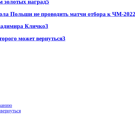
м золотых наград
5
ола Польши не проводить матчи отбора к ЧМ-2022
Владимира Кличко
3
торого может вернуться
3
ованию
 вернуться