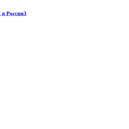
 в России
3