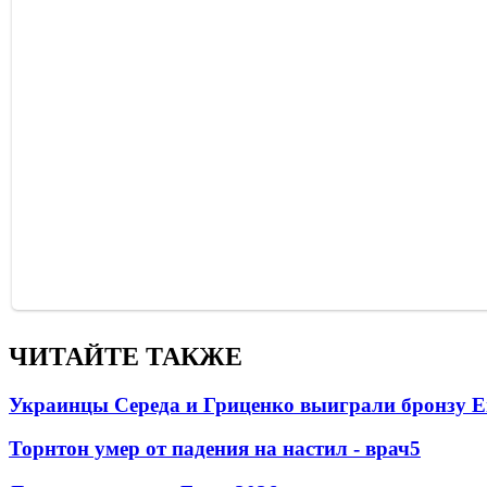
ЧИТАЙТЕ ТАКЖЕ
Украинцы Середа и Гриценко выиграли бронзу Е
Торнтон умер от падения на настил - врач
5