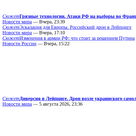
Сюжет
Грязные технологии. Атаки РФ на выборы во Фран
Новости мира
— Вчера, 23:39
Сюжет
Эскалация для Европы. Российский дрон в Лейпциге
Новости мира
— Вчера, 17:10
Сюжет
Изменения в армии РФ: что стоит за решением Путина
Новости России
— Вчера, 15:22
Сюжет
Диверсия в Лейпциге. Дрон возле украинского само
Новости мира
— 5 августа 2026, 23:36