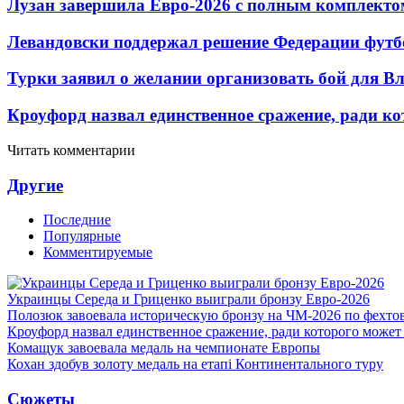
Лузан завершила Евро-2026 с полным комплекто
Левандовски поддержал решение Федерации футб
Турки заявил о желании организовать бой для 
Кроуфорд назвал единственное сражение, ради ко
Читать комментарии
Другие
Последние
Популярные
Комментируемые
Украинцы Середа и Гриценко выиграли бронзу Евро-2026
Полозюк завоевала историческую бронзу на ЧМ-2026 по фехт
Кроуфорд назвал единственное сражение, ради которого может
Комащук завоевала медаль на чемпионате Европы
Кохан здобув золоту медаль на етапі Континентального туру
Сюжеты