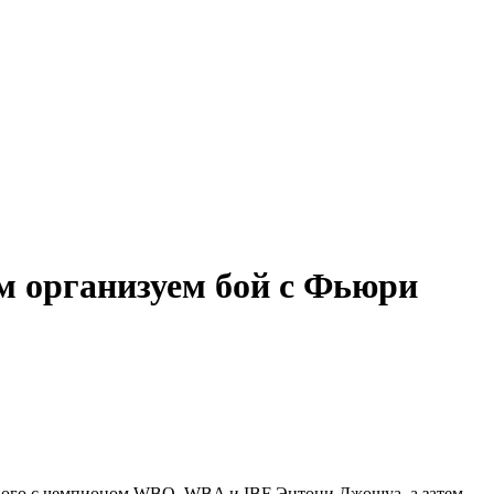
м организуем бой с Фьюри
чного с чемпионом WBO, WBA и IBF Энтони Джошуа, а затем -