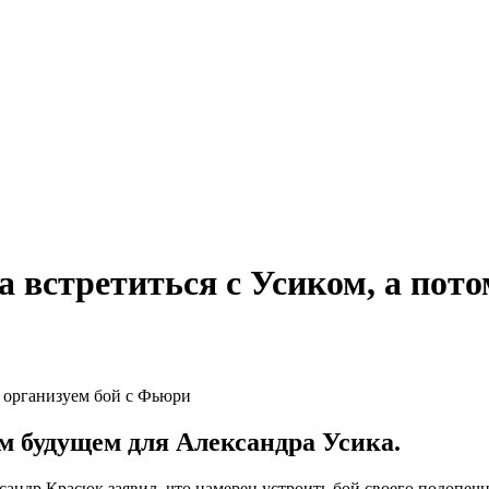
встретиться с Усиком, а пото
м будущем для Александра Усика.
сандр Красюк заявил, что намерен устроить бой своего подопе