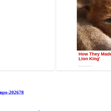
вро-2026
78