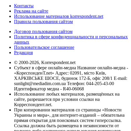
Контакты
Реклама на сайте
Использование материалов korrespondent.net
Правила пользования сайтом
Договор пользования сайтом
Политика в сфере конфиденциальности и персональных
данных
Пользовательское соглашение
Редакция
© 2000-2026, Korrespondent.net
Субъект в сфере онлайн-медиа Название онлайн-медиа -
«КореспонденТ.net» Адрес: 02091, місто Київ,
ХАРКІВСЬКЕ ШОСЕ, будинок 172-Б, офіс 208/1 E-mail:
sunlight@mediadim.com.ua
Телефон: 044-205-43-00
Идентификатор медиа - R40-06068
Использование любых материалов, размещённых на
сайте, разрешается при условии ссылки на
Корреспондент.net.
При копировании материалов со страницы «Новости
Украины и мира», для интернет-изданий – обязательна
прямая открытая для поисковых систем гиперссылка.
Ссылка должна быть размещена в независимости от
полного либо частичного использования материалов.