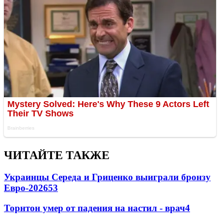
ЧИТАЙТЕ ТАКЖЕ
Украинцы Середа и Гриценко выиграли бронзу
Евро-2026
53
Торнтон умер от падения на настил - врач
4