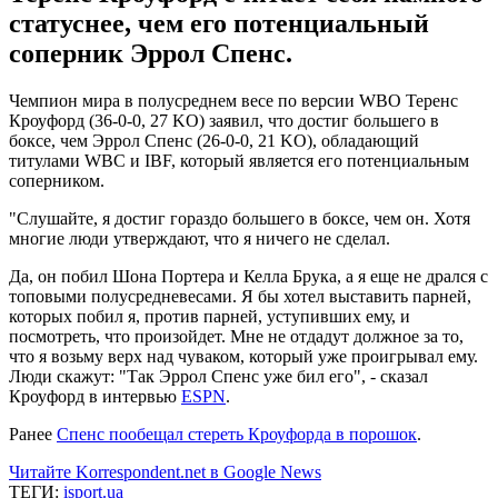
статуснее, чем его потенциальный
соперник Эррол Спенс.
Чемпион мира в полусреднем весе по версии WBO Теренс
Кроуфорд (36-0-0, 27 KO) заявил, что достиг большего в
боксе, чем Эррол Спенс (26-0-0, 21 KO), обладающий
титулами WBC и IBF, который является его потенциальным
соперником.
"Слушайте, я достиг гораздо большего в боксе, чем он. Хотя
многие люди утверждают, что я ничего не сделал.
Да, он побил Шона Портера и Келла Брука, а я еще не дрался с
топовыми полусредневесами. Я бы хотел выставить парней,
которых побил я, против парней, уступивших ему, и
посмотреть, что произойдет. Мне не отдадут должное за то,
что я возьму верх над чуваком, который уже проигрывал ему.
Люди скажут: "Так Эррол Спенс уже бил его", - сказал
Кроуфорд в интервью
ESPN
.
Ранее
Спенс пообещал стереть Кроуфорда в порошок
.
Читайте Korrespondent.net в Google News
ТЕГИ:
isport.ua