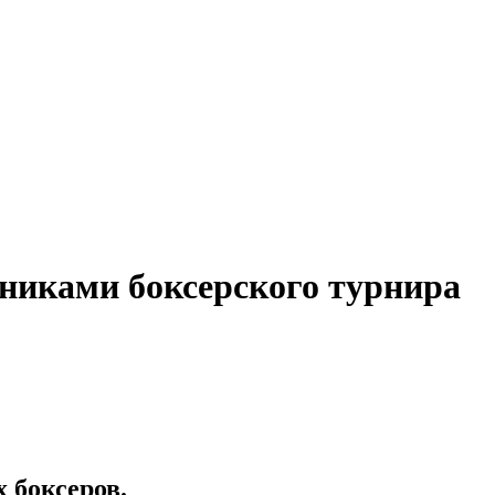
тниками боксерского турнира
 боксеров.