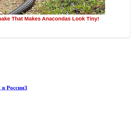
 в России
3