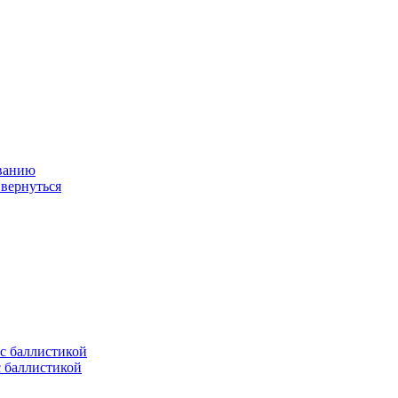
ованию
 вернуться
с баллистикой