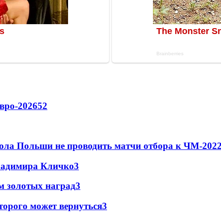
вро-2026
52
ола Польши не проводить матчи отбора к ЧМ-2022
Владимира Кличко
3
м золотых наград
3
торого может вернуться
3