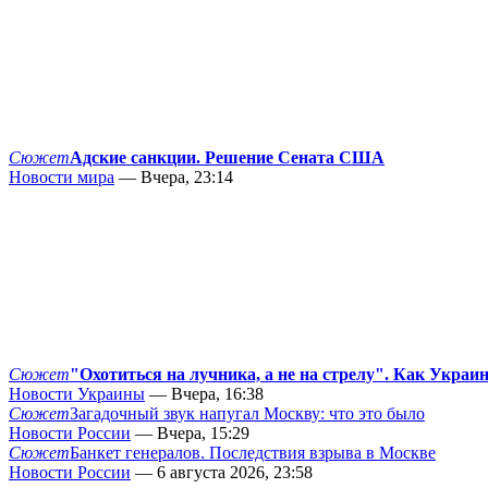
Сюжет
Адские санкции. Решение Сената США
Новости мира
— Вчера, 23:14
Сюжет
"Охотиться на лучника, а не на стрелу". Как Украи
Новости Украины
— Вчера, 16:38
Сюжет
Загадочный звук напугал Москву: что это было
Новости России
— Вчера, 15:29
Сюжет
Банкет генералов. Последствия взрыва в Москве
Новости России
— 6 августа 2026, 23:58