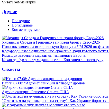
Читать комментарии
Другие
Последние
Популярные
Комментируемые
Украинцы Середа и Гриценко выиграли бронзу Евро-2026
Полозюк завоевала историческую бронзу на ЧМ-2026 по фехт
Кроуфорд назвал единственное сражение, ради которого может
Комащук завоевала медаль на чемпионате Европы
Кохан здобув золоту медаль на етапі Континентального туру
Сюжеты
Итоги 07.08: "Адские" санкции и "парад" дронов
Адские санкции. Решение Сената США
"Охотиться на лучника, а не на стрелу". Как Украине бороться 