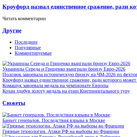
Кроуфорд назвал единственное сражение, ради ко
Читать комментарии
Другие
Последние
Популярные
Комментируемые
Украинцы Середа и Гриценко выиграли бронзу Евро-2026
Полозюк завоевала историческую бронзу на ЧМ-2026 по фехт
Кроуфорд назвал единственное сражение, ради которого может
Комащук завоевала медаль на чемпионате Европы
Кохан здобув золоту медаль на етапі Континентального туру
Сюжеты
Банкет генералов. Последствия взрыва в Москве
Грязные технологии. Атаки РФ на выборы во Франции