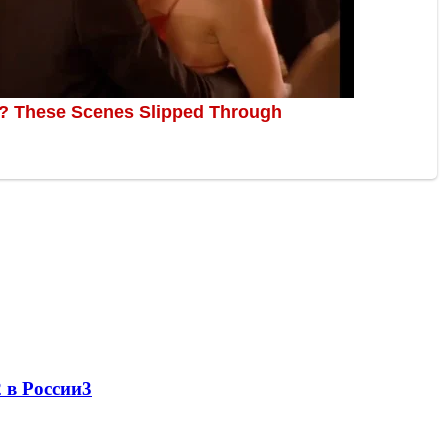
 в России
3