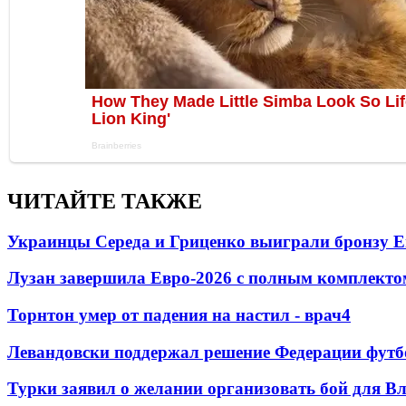
ЧИТАЙТЕ ТАКЖЕ
Украинцы Середа и Гриценко выиграли бронзу Е
Лузан завершила Евро-2026 с полным комплекто
Торнтон умер от падения на настил - врач
4
Левандовски поддержал решение Федерации футб
Турки заявил о желании организовать бой для 