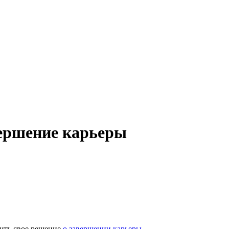
вершение карьеры
чить свое решение
о завершении карьеры
.