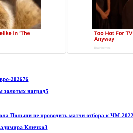
вро-2026
76
м золотых наград
5
ола Польши не проводить матчи отбора к ЧМ-2022
Владимира Кличко
3