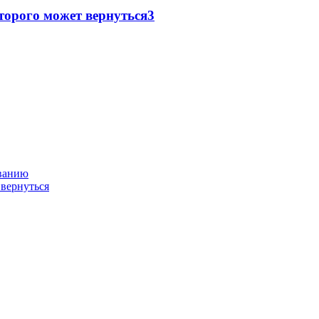
торого может вернуться
3
ованию
 вернуться