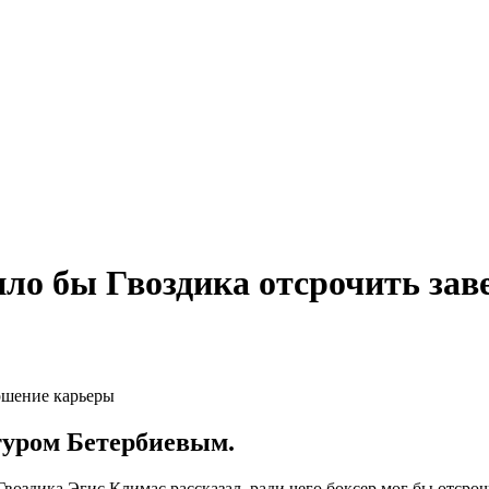
вило бы Гвоздика отсрочить за
туром Бетербиевым.
воздика Эгис Климас рассказал, ради чего боксер мог бы отсро