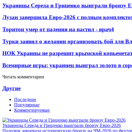
Украинцы Середа и Гриценко выиграли бронзу Е
Лузан завершила Евро-2026 с полным комплекто
Торнтон умер от падения на настил - врач
4
Турки заявил о желании организовать бой для 
НОК Украины не разрешит крымской копьеметат
Всемирные игры: украинец выиграл золото в сор
Читать комментарии
Другие
Последние
Популярные
Комментируемые
Украинцы Середа и Гриценко выиграли бронзу Евро-2026
Полозюк завоевала историческую бронзу на ЧМ-2026 по фехт