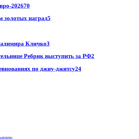
вро-2026
70
м золотых наград
5
Владимира Кличко
3
ельнице Ребрик выступить за РФ
2
евнованиях по джиу-джитсу
2
4
ованию