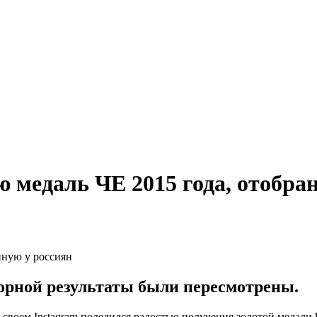
 медаль ЧЕ 2015 года, отобра
орной результаты были пересмотрены.
воем Instagram подедился радостью получения золотой медали 