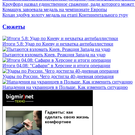
Кроуфорд назвал единственное сражение, ради которого может
Комащук завоевала медаль на чемпионате Европы
Кохан здобув золоту медаль на етапі Континентального туру
Сюжеты
Итоги 5.8: Удар по Киеву и нехватка антибаллистики
Пытаются взломать Киев. Реакция Запада на удар
Итоги 04.08: "Сафари" в Херсоне и итоги операции
Удары по России. Чего достигла 40-дневная операция
Нападения на украинцев в Польше. Как изменить ситуацию